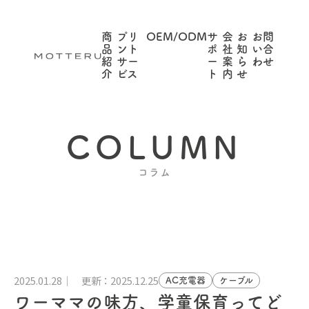
商
プリ
OEM/ODM
サ
会
お
お問
品
ント
ポ
社
知
い合
紹
サー
ー
案
ら
わせ
介
ビス
ト
内
せ
COLUMN
コラム
2025.01.28
更新：2025.12.25
AC充電器
ケーブル
ワーママの味方、学童保育ってど