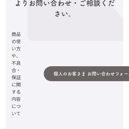
より
お問い合わせ・ご相談くだ
さい。
商品
の使
い方
や、
不具
合・
個人のお客さま お問い合わせフォー
保証
に関
する
内容
につ
いて