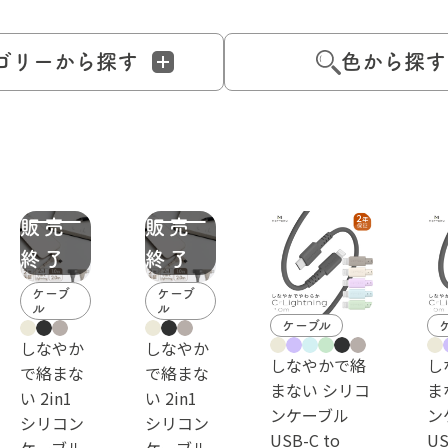
ゴリーから探す
色から探す
ケーブ
ケーブ
ル
ル
ケーブル
しなやか
しなやか
しなやかで絡
し
で絡まな
で絡まな
まない シリコ
ま
い 2in1
い 2in1
ンケーブル
ン
シリコン
シリコン
USB-C to
US