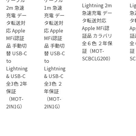
ケーブル
ケーブル
Lightning 2m
Li
2m 急速
1m 急速
急速充電 デー
急
充電 デー
充電 デー
タ転送対応
タ
タ転送対
タ転送対
Apple MFi認
Ap
応 Apple
応 Apple
証品 カラバリ
証
MFi認証
MFi認証
全６色 ２年保
全
品 手動切
品 手動切
証（MOT-
証
替 USB-C
替 USB-C
SCBCLG200）
SC
to
to
Lightning
Lightning
& USB-C
& USB-C
全3色 2年
全3色 ２
保証
年保証
（MOT-
（MOT-
2IN1G）
2IN1G）