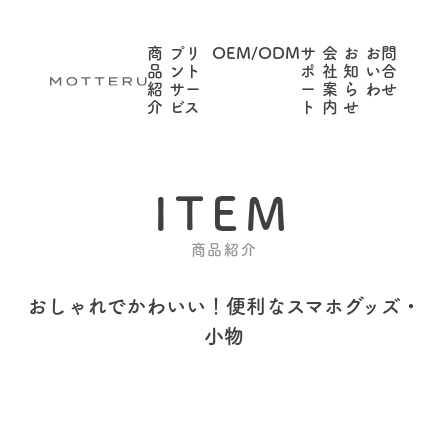
商
プリ
OEM/ODM
サ
会
お
お問
品
ント
ポ
社
知
い合
紹
サー
ー
案
ら
わせ
介
ビス
ト
内
せ
ITEM
商品紹介
おしゃれでかわいい！
便利なスマホグッズ・
小物