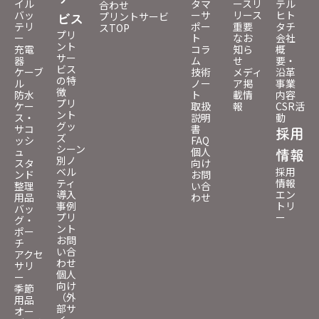
イル
タマ
ースリ
テル
合わせ
バッ
ーサ
リース
ヒト
プリントサービ
ビス
テリ
ポー
重要
タチ
スTOP
プリ
ー
ト
なお
会社
ント
充電
コラ
知ら
概
サー
器
ム
せ
要・
ビス
ケーブ
技術
メディ
沿革
の特
ル
ノー
ア掲
事業
徴
防水
ト
載情
内容
プリ
ケー
取扱
報
CSR活
ント
ス・
説明
動
グッ
サコ
書
採用
ズ
ッシ
FAQ
シーン
ュ
個人
情報
別ノ
スタ
向け
ベル
採用
ンド
お問
ティ
情報
整理
い合
導入
エン
用品
わせ
事例
トリ
バッ
プリ
ー
グ・
ント
ポー
お問
チ
い合
アクセ
わせ
サリ
個人
ー
向け
季節
（外
用品
部サ
オー