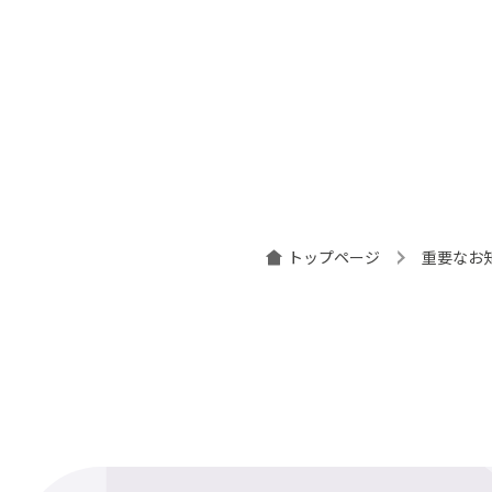
投
稿
ナ
ビ
ゲ
ー
シ
トップページ
重要なお
ョ
ン