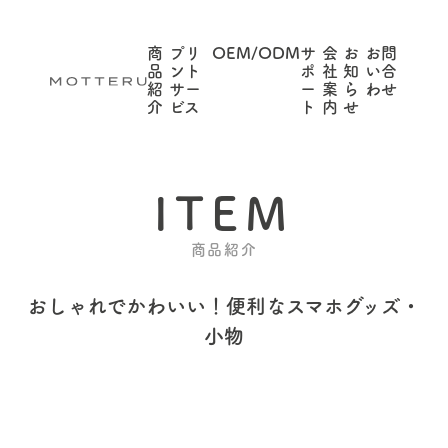
商
プリ
OEM/ODM
サ
会
お
お問
品
ント
ポ
社
知
い合
紹
サー
ー
案
ら
わせ
介
ビス
ト
内
せ
ITEM
商品紹介
おしゃれでかわいい！
便利なスマホグッズ・
小物