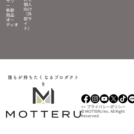
サリ
個人
ー
向け
季節
（外
用品
部サ
オー
イ
ディオ
ト）
誰もが持ちたくなるプロダクト
を
>> プライバシーポリシー
© MOTTERU Inc. All Right
Reserved.