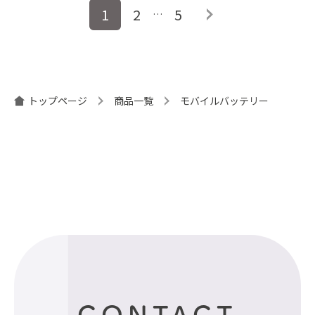
投
1
2
5
…
稿
ナ
ビ
ゲ
ー
トップページ
商品一覧
モバイルバッテリー
シ
ョ
ン
CONTACT