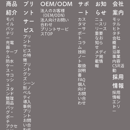
商品
プリ
OEM/ODM
サポ
お知
会社
法人のお客様
紹介
ント
ート
らせ
案内
（OEM/ODN）
モバ
カス
ニュ
モッ
法人向けお問い
サー
イル
タマ
ースリ
テル
合わせ
バッ
ーサ
リース
ヒト
プリントサービ
ビス
テリ
ポー
重要
タチ
スTOP
プリ
ー
ト
なお
会社
ント
充電
コラ
知ら
概
サー
器
ム
せ
要・
ビス
ケーブ
技術
メディ
沿革
の特
ル
ノー
ア掲
事業
徴
防水
ト
載情
内容
プリ
ケー
取扱
報
CSR活
ント
ス・
説明
動
グッ
サコ
書
採用
ズ
ッシ
FAQ
シーン
ュ
個人
情報
別ノ
スタ
向け
ベル
採用
ンド
お問
ティ
情報
整理
い合
導入
エン
用品
わせ
事例
トリ
バッ
プリ
ー
グ・
ント
ポー
お問
チ
い合
アクセ
わせ