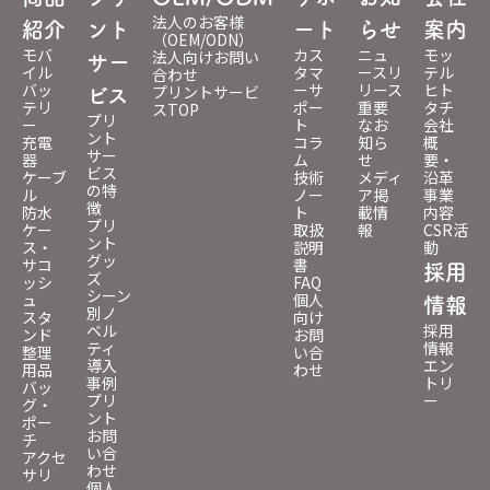
法人のお客様
紹介
ント
ート
らせ
案内
（OEM/ODN）
モバ
カス
ニュ
モッ
法人向けお問い
サー
イル
タマ
ースリ
テル
合わせ
バッ
ーサ
リース
ヒト
プリントサービ
ビス
テリ
ポー
重要
タチ
スTOP
プリ
ー
ト
なお
会社
ント
充電
コラ
知ら
概
サー
器
ム
せ
要・
ビス
ケーブ
技術
メディ
沿革
の特
ル
ノー
ア掲
事業
徴
防水
ト
載情
内容
プリ
ケー
取扱
報
CSR活
ント
ス・
説明
動
グッ
サコ
書
採用
ズ
ッシ
FAQ
シーン
ュ
個人
情報
別ノ
スタ
向け
ベル
採用
ンド
お問
ティ
情報
整理
い合
導入
エン
用品
わせ
事例
トリ
バッ
プリ
ー
グ・
ント
ポー
お問
チ
い合
アクセ
わせ
サリ
個人