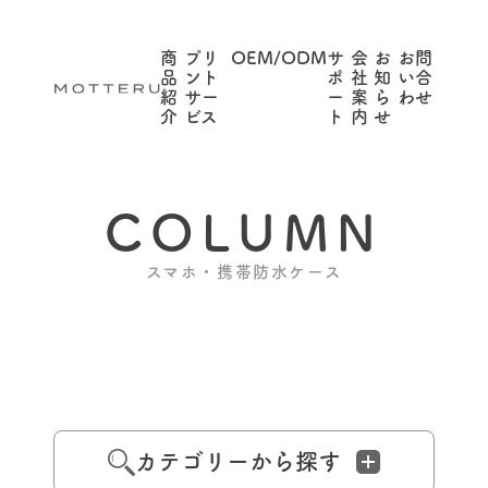
商
プリ
OEM/ODM
サ
会
お
お問
品
ント
ポ
社
知
い合
紹
サー
ー
案
ら
わせ
介
ビス
ト
内
せ
COLUMN
スマホ・携帯防水ケース
カテゴリーから探す