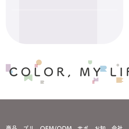
 COLOR, MY LI
商品
プリ
OEM/ODM
サポ
お知
会社