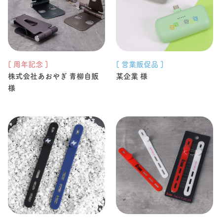
[ 周年記念 ]
[ 営業販促品 ]
株式会社あおやぎ 青柳自販
某企業 様
様