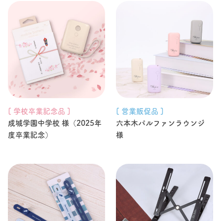
[ 学校卒業記念品 ]
[ 営業販促品 ]
成城学園中学校 様（2025年
六本木パルファンラウンジ
度卒業記念）
様