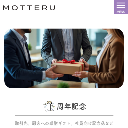
周年記念
取引先、
顧客への
感謝ギフト、
社員向け記念品
など