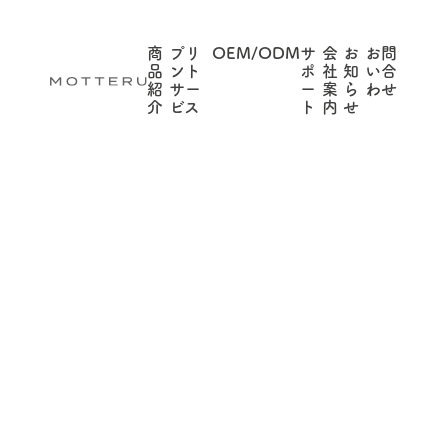
商
プリ
OEM/ODM
サ
会
お
お問
品
ント
ポ
社
知
い合
紹
サー
ー
案
ら
わせ
介
ビス
ト
内
せ