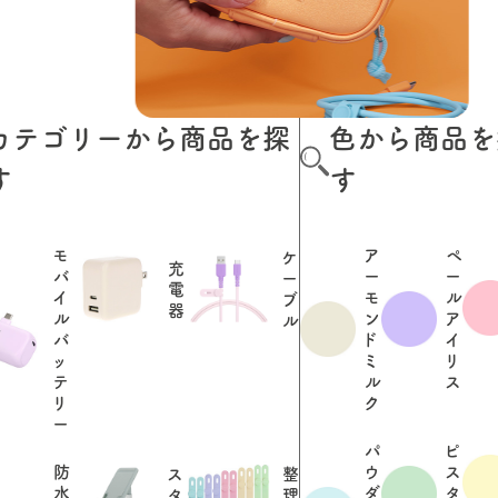
カテゴリーから商品を探
色から商品を
す
す
モ
ア
ペ
ケ
充
バ
ー
ー
ー
電
イ
モ
ル
ブ
器
ル
ン
ア
ル
バ
ド
イ
ッ
ミ
リ
テ
ル
ス
リ
ク
ー
パ
ピ
防
ウ
ス
ス
整
水
ダ
タ
タ
理