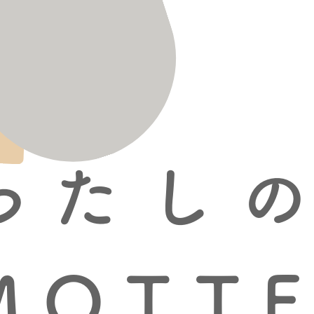
わ
た
し
M
O
T
T