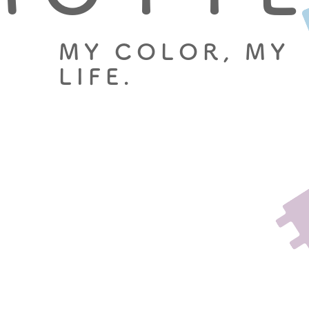
M
Y
C
O
L
O
R
,
M
Y
L
I
F
E
.