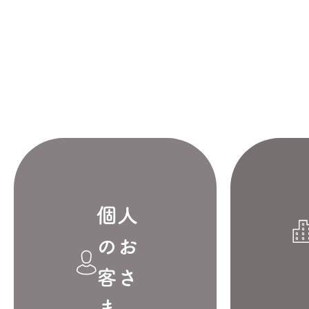
個人
のお
客さ
ま