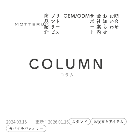
商
プリ
OEM/ODM
サ
会
お
お問
品
ント
ポ
社
知
い合
紹
サー
ー
案
ら
わせ
介
ビス
ト
内
せ
COLUMN
コラム
2024.03.15
更新：2026.01.16
スタンド
お役立ちアイテム
モバイルバッテリー