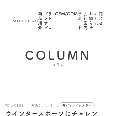
商
プリ
OEM/ODM
サ
会
お
お問
品
ント
ポ
社
知
い合
紹
サー
ー
案
ら
わせ
介
ビス
ト
内
せ
COLUMN
コラム
2025.01.31
更新：2025.12.25
モバイルバッテリー
ウインタースポーツにチャレン