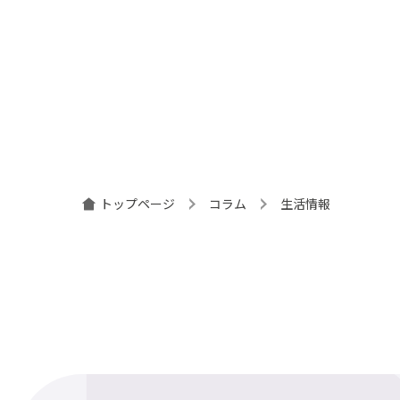
投
稿
ナ
ビ
ゲ
ー
シ
トップページ
コラム
生活情報
ョ
ン