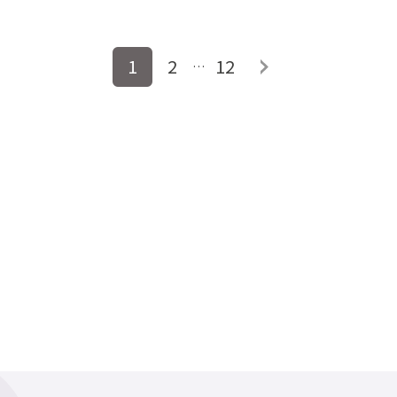
1
2
12
…