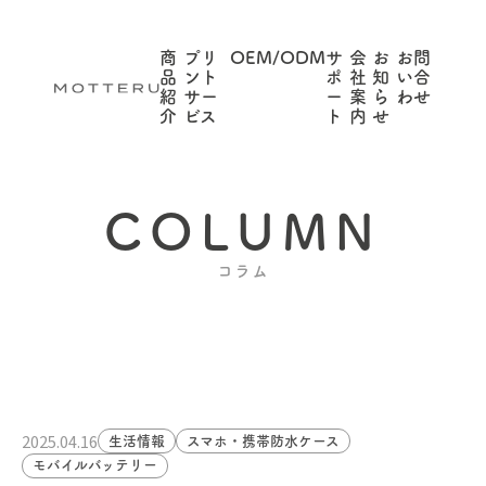
商
プリ
OEM/ODM
サ
会
お
お問
品
ント
ポ
社
知
い合
紹
サー
ー
案
ら
わせ
介
ビス
ト
内
せ
COLUMN
コラム
2025.04.16
生活情報
スマホ・携帯防水ケース
モバイルバッテリー