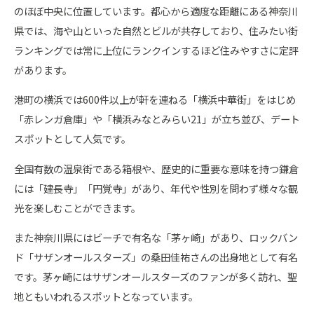
のほぼ中央に位置しています。都心から適度な距離にある神奈川
県では、海や山といった自然とビルが共存しており、住みたい街
ランキングでは常に上位にランクインするほど住みやすさに定評
があります。
港町の横浜では600件以上が軒を連ねる「横浜中華街」をはじめ
「赤レンガ倉庫」や「横浜みなとみらい21」が立ち並び、デート
スポットとして人気です。
全国有数の温泉街である箱根や、歴史的に重要な意味を持つ鎌倉
には「建長寺」「円覚寺」があり、年代や性別を問わず様々な観
光を楽しむことができます。
また神奈川県にはビーチで有名な「茅ヶ崎」があり、ロックバン
ド「サザンオールスターズ」の桑田佳祐さんの出身地として有名
です。茅ヶ崎にはサザンオールスターズのファンが多く訪れ、聖
地ともいわれるスポットとなっています。