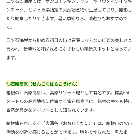
三ツ石の海岸では「サンゴイソギンチャク」や「ウメボシイソギ
ンチャク」といった県指定の天然記念物が生息しており、撮影し
たり観察したりできます。暑い季節なら、磯遊びもおすすめで
す。
三ツ石海岸から眺める初日の出は言葉にならないほどの美しさと
言われ、景勝地と呼ばれるにふさわしい絶景スポットとなってい
ます。
仙石原高原（せんごくはらこうげん）
箱根の仙石原高原は、高原リゾート地として有名です。標高650
メートルの高原地帯に位置する仙石原高原は、箱根の中でも特に
自然が豊かなスポットとして知られています。
箱根仙石原にある「大涌谷（おおわくだに）」は、箱根山の火山
活動を間近で感じることができます。地熱で作られた「黒たま