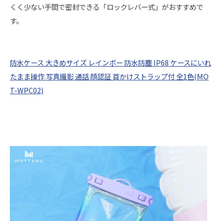
くく少ない手間で密封できる「ロックレバー式」がおすすめで
す。
防水ケース 大きめサイズ レインボー 防水防塵 IP68 ケースにいれ
たまま操作 写真撮影 通話 顔認証 首かけストラップ付 全1色(MO
T-WPC02)