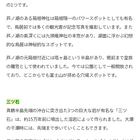
の1つです。
芦ノ湖のある箱根神社は箱根随一のパワースポットとしても有名
で、鳥居前では多くの観光客が記念写真を撮影しています。また
芦ノ湖の奥深くには九頭竜神社の本宮があり、湖面に浮かぶ幻想
的な鳥居は神秘的なスポットです。
芦ノ湖の元箱根付近には塔ヶ島という半島があり、戦前まで皇族
の離宮として使われていました。今では公園として一般開放され
ており、どこからでも富士山が拝める穴場スポットです。
三ツ石
真鶴半島先端の沖合に突き出た3つの巨大な岩が有名な「三ツ
石」は、約15万年前に噴出した溶岩によって作られました。大潮
の干潮時には、先端まで歩いていくこともできます。