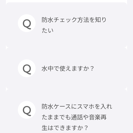
防水チェック方法を知り
たい
ご使用前にティッシュなど薄手
水中で使えますか？
の紙を入れて、ケースを閉じた状
態で水没させてください。
取り出した薄手の紙が濡れてい
た場合、ご使用をおやめくださ
製品の性能上、防水、防塵に対
防水ケースにスマホを入れ
い。
する保護等級はクリアしており
たままでも通話や音楽再
※製品の品質管理、防水チェッ
ますが、水中での使用前提の商
生はできますか？
クは細心の注意をはらっており
品ではございません。