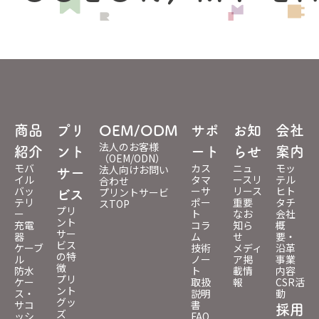
商品
プリ
OEM/ODM
サポ
お知
会社
法人のお客様
紹介
ント
ート
らせ
案内
（OEM/ODN）
モバ
カス
ニュ
モッ
法人向けお問い
サー
イル
タマ
ースリ
テル
合わせ
バッ
ーサ
リース
ヒト
プリントサービ
ビス
テリ
ポー
重要
タチ
スTOP
プリ
ー
ト
なお
会社
ント
充電
コラ
知ら
概
サー
器
ム
せ
要・
ビス
ケーブ
技術
メディ
沿革
の特
ル
ノー
ア掲
事業
徴
防水
ト
載情
内容
プリ
ケー
取扱
報
CSR活
ント
ス・
説明
動
グッ
サコ
書
採用
ズ
ッシ
FAQ