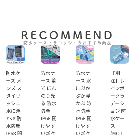
RECOMMEND
防水ケース・サコッシュのおすすめ商品
防水ケ
防水ケ
防水ケ
【別
ース メ
ース 蓄
ース 水
注】レ
ンズ ス
光 ほん
にぷか
インボ
タイリ
のり光
ぷか浮
ーグラ
ッシュ
る 防水
かぶ 防
デーシ
水に浮
防塵
水防塵
ョン 防
かぶ 防
IP68 開
IP68 開
水ケー
水防塵
けやす
けやす
ス
IP68 開
い新ク
い新ク
(MOT-