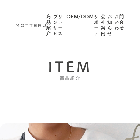
商
プリ
OEM/ODM
サ
会
お
お問
品
ント
ポ
社
知
い合
紹
サー
ー
案
ら
わせ
介
ビス
ト
内
せ
ITEM
商品紹介