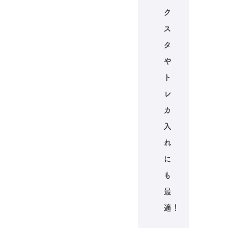
ク
ス
タ
や
ト
レ
カ
入
れ
に
も
最
適！