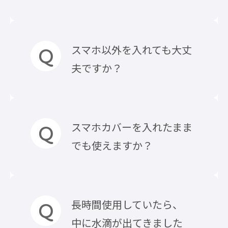
ますが、万が一の場合に備え、
水中での気温変化、水圧に対し
ご使用前に毎回ご自身での防水
ては保護する事が出来ませんの
の確認をお願いします。
可能ですが、ケースに覆われてい
で、水中での使用はお止め下さ
スマホ以外を入れても大丈
※ご使用による経年劣化やキズ
るため、音量や音質は若干低下
い。水中での使用によりスマホ
夫ですか？
による影響がありますので、1シ
します点、予めご了承下さい。
が損傷、水没した場合の補償は
ーズンを目処に新しい製品にお
できかねます。
買い替えをお願いします。
また、現在スマートフォン、タ
問題ございませんが、鋭利な物
スマホカバーを入れたまま
ブレットの大半が「静電容量方
や尖った物など、ケースを破く恐
でも使えますか？
式」のため、表面が濡れた状態
れがある物の収納はお止め下さ
では画面が反応致しません。
い。
防水ケースの対応内寸以内であ
長時間使用していたら、
れば可能です。
中に水滴が出てきました