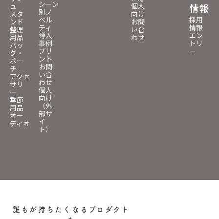
シーン
ュ
個人
情報
別ノ
スタ
向け
ベル
採用
ンド
お問
ティ
情報
整理
い合
導入
エン
用品
わせ
事例
トリ
バッ
プリ
ー
グ・
ント
ポー
お問
チ
い合
アクセ
わせ
サリ
個人
ー
向け
季節
（外
用品
部サ
オー
イ
ディオ
ト）
誰もが持ちたくなるプロダクト