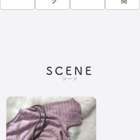
ン
問
SCENE
シーン