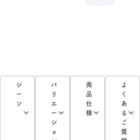
シ
バ
商
よ
ー
リ
品
く
ン
エ
仕
あ
ー
様
る
シ
ご
ョ
質