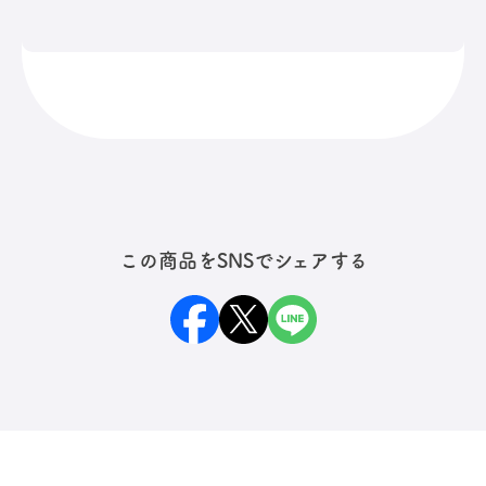
スマホカバーの端が鋭利な場
合、ケースが破れてしまう恐れ
がありますので、ご注意くださ
温度変化は防ぐことができませ
い。
んので、防水ケース内の湿度が高
い場合、結露する場合がありま
す。湿度の高い場所での開閉はお
すすめいたしません。
この商品をSNSでシェアする