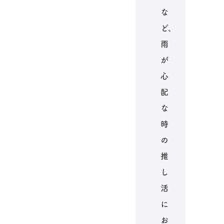
な
ど、
雨
が
心
配
な
時
の
推
し
活
に
お