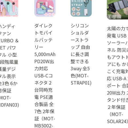
ダイレク
シリコン
ハンディ
太陽の力
トモバイ
ショルダ
ファン
発電 USB
ルバッテ
ーストラ
TURBO ＆
ソーラー
リー
ップ 自由
JET パワ
ネル 防災
5,000mAh
に長さ調
フル 小型
もアウト
PD20W出
整できる
5段階風量
アにも か
力対応
3way 全5
残量デジ
こく充電
USB-Cコ
色(MOT-
タル表示
応 USB-A 
ネクタ 2
STRAP01)
全3色 6か
ポート 合
台同時充
月保証
20W出力 
電 PSE適
MOT-
タンド付
合製品 全
DFAN03)
２年保証
7色 2年保
（MOT-
証（MOT-
SOLAR24
MB5002-