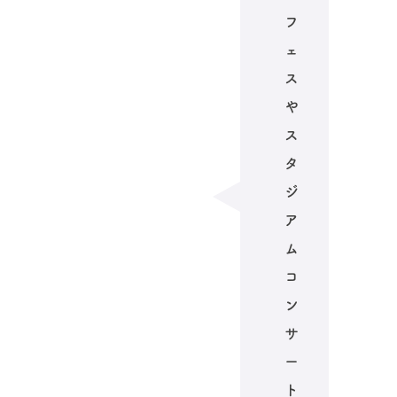
フ
ェ
ス
や
ス
タ
ジ
ア
ム
コ
ン
サ
ー
ト