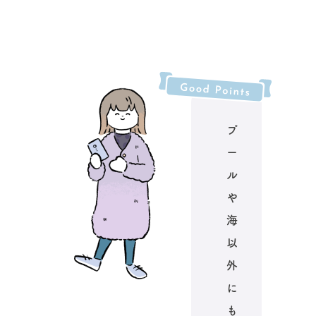
プ
ー
ル
や
海
以
外
に
も