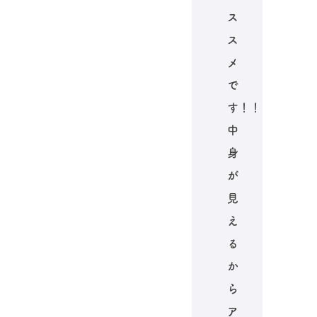
ス
ス
メ
で
す！！
中
身
が
見
え
る
か
ら
ア