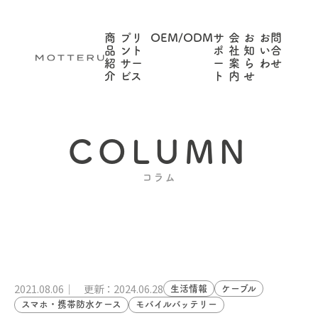
商
プリ
OEM/ODM
サ
会
お
お問
品
ント
ポ
社
知
い合
紹
サー
ー
案
ら
わせ
介
ビス
ト
内
せ
COLUMN
コラム
2021.08.06
更新：2024.06.28
生活情報
ケーブル
スマホ・携帯防水ケース
モバイルバッテリー