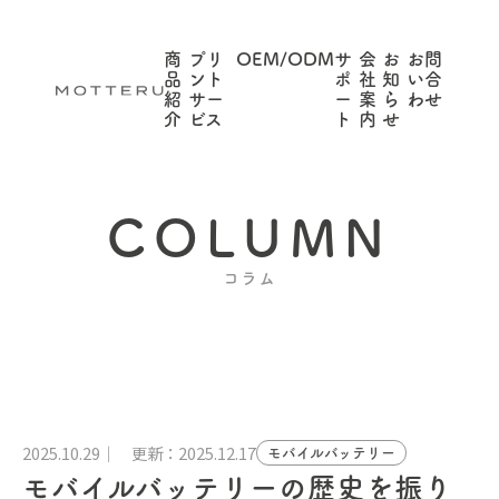
商
プリ
OEM/ODM
サ
会
お
お問
品
ント
ポ
社
知
い合
紹
サー
ー
案
ら
わせ
介
ビス
ト
内
せ
COLUMN
コラム
2025.10.29
更新：2025.12.17
モバイルバッテリー
モバイルバッテリーの歴史を振り