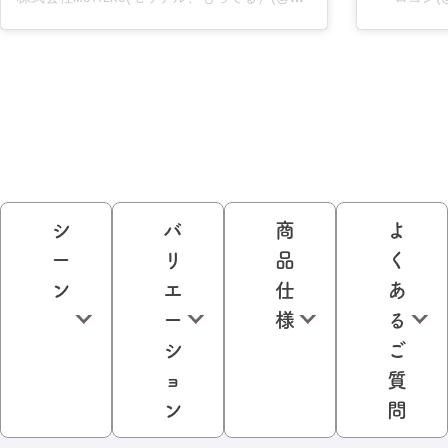
シ
バ
商
よ
ー
リ
品
く
ン
エ
仕
あ
ー
様
る
シ
ご
ョ
質
ン
問