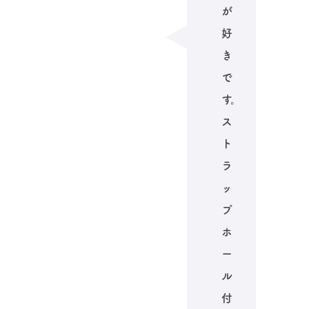
が
好
き
で
す。
ス
ト
ラ
ッ
プ
ホ
ー
ル
付