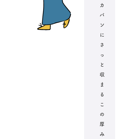
カ
バ
ン
に
さ
っ
と
収
ま
る
こ
の
厚
み