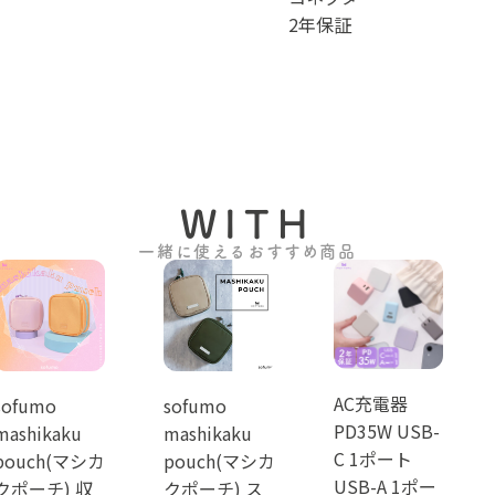
2年保証
WITH
一緒に使えるおすすめ商品
AC充電器
sofumo
sofumo
PD35W USB-
mashikaku
mashikaku
C 1ポート
pouch(マシカ
pouch(マシカ
USB-A 1ポー
クポーチ) 収
クポーチ) ス