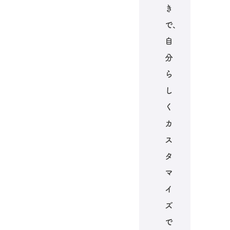
き
で、
自
分
ら
し
く
カ
ス
タ
マ
イ
ズ
で