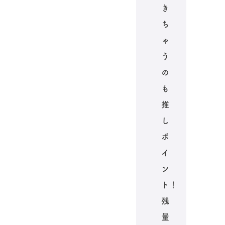
き
ち
ゃ
う
の
も
推
し
ポ
イ
ン
ト！
残
量