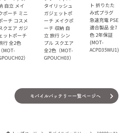
ト 折りたた
納 自立 メイ
タイリッシュ
み式プラグ
クポーチ ミニ
ガジェットポ
急速充電 PSE
ポーチ コスメ
ーチ メイクポ
適合製品 全7
スクエア ガジ
ーチ 収納 自
色 2年保証
ェットポーチ
立 旅行 シン
(MOT-
旅行 全2色
プル スクエア
ACPD35WU1)
（MOT-
全2色（MOT-
GPOUCH02）
GPOUCH03）
モバイルバッテリー一覧ページへ