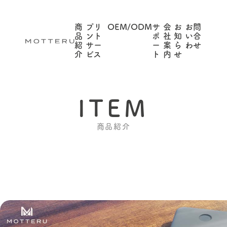
商
プリ
OEM/ODM
サ
会
お
お問
品
ント
ポ
社
知
い合
紹
サー
ー
案
ら
わせ
介
ビス
ト
内
せ
ITEM
商品紹介