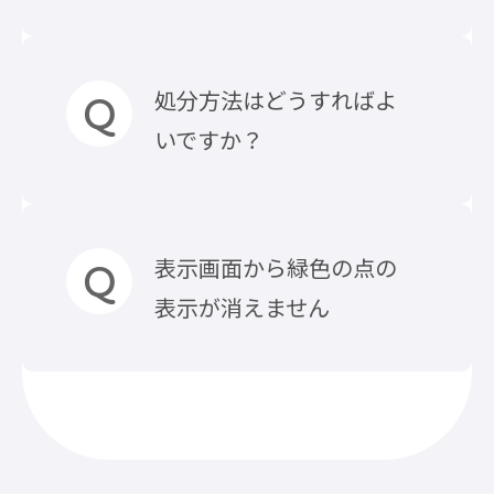
いては各航空会社へお問い合わ
せください。
詳しくはこちらのコラムをご覧
入力電圧100-240Vの充電器でし
処分方法はどうすればよ
ください。
たらお使い頂けます。 ※海外使
いですか？
「モバイルバッテリーは飛行機
用の場合の故障は保証範囲外と
の機内持ち込みできる？条件な
なりますのでご注意ください。
どをしっかり把握しておこ
う！」
小型充電式電池のリサイクルを
表示画面から緑色の点の
推進するJBRCに加盟していま
表示が消えません
す。処分時は近隣の協力店などで
回収・リサイクルが可能です。
詳しくはこちらのコラムをご覧
低電流モード（イヤホンなどを
ください。
充電するモード）になっていま
「【これって何ゴミ？】モバイ