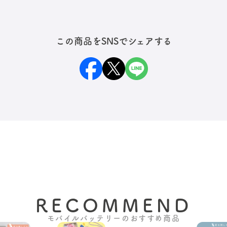
せんか？
ルバッテリーの処分について」
電源ボタンを５秒以上長押しで
低電流モードになります。約3時
この商品をSNSでシェアする
間で自動的にOFFになります。
途中で解除したい場合は電源ボ
タンを素早く2回押してくださ
い。
RECOMMEND
モバイルバッテリーのおすすめ商品