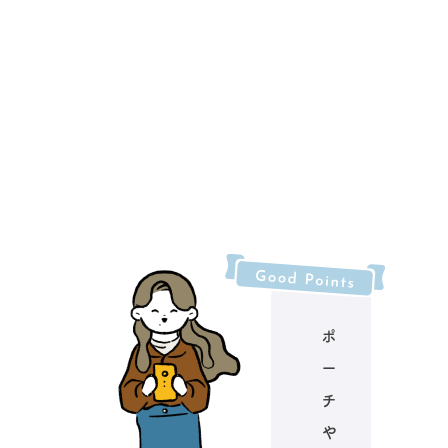
ポ
ー
チ
や