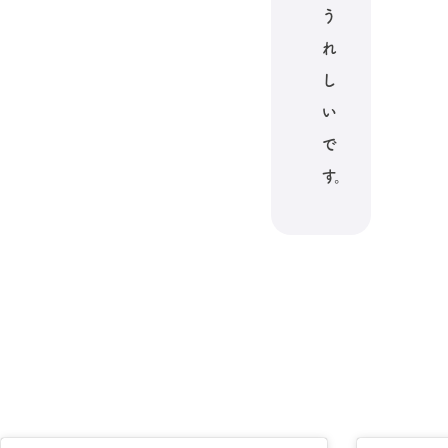
う
れ
し
い
で
す。