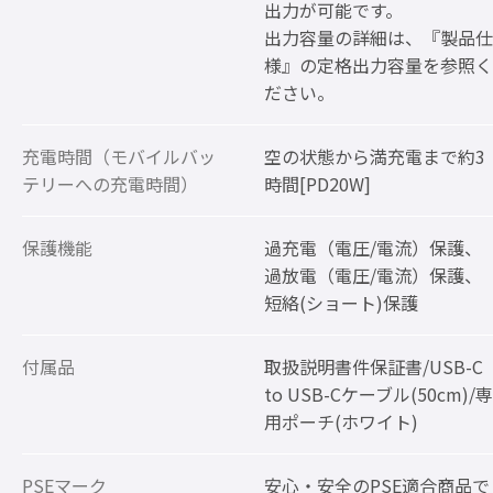
出力が可能です。
出力容量の詳細は、『製品仕
様』の定格出力容量を参照く
ださい。
充電時間（モバイルバッ
空の状態から満充電まで約3
テリーへの充電時間）
時間[PD20W]
保護機能
過充電（電圧/電流）保護、
過放電（電圧/電流）保護、
短絡(ショート)保護
付属品
取扱説明書件保証書/USB-C
to USB-Cケーブル(50cm)/専
用ポーチ(ホワイト)
PSEマーク
安心・安全のPSE適合商品で