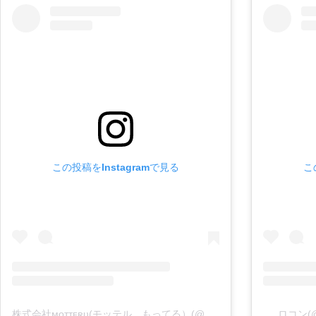
この投稿をInstagramで見る
こ
株式会社ᴍᴏᴛᴛᴇʀᴜ(モッテル、もってる）(@motteru_enjoy)がシェアした投稿
ロコン(@