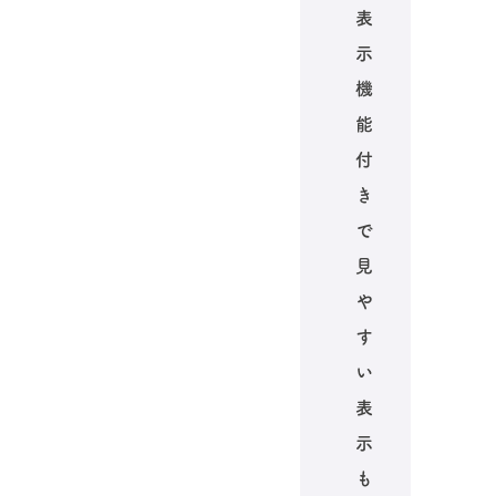
表
示
機
能
付
き
で
見
や
す
い
表
示
も