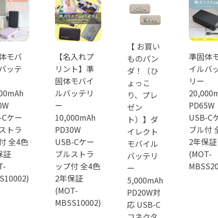
【 お買い
体モバ
【名入れプ
準固体
ものパン
バッテ
リント】準
イルバ
ダ！（ひ
固体モバイ
リー
ょっこ
000mAh
ルバッテリ
20,000
り、プレ
0W
ー
PD65W
ゼン
-Cケー
10,000mAh
USB-C
ト）】ダ
ストラ
PD30W
ブル付 
イレクト
付 全4色
USB-Cケー
2年保証
モバイル
保証
ブルストラ
(MOT-
バッテリ
T-
ップ付 全4色
MBSS20
ー
S10002)
2年保証
5,000mAh
(MOT-
PD20W対
MBSS10002)
応 USB-C
コネクタ