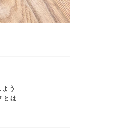
しよう
クとは