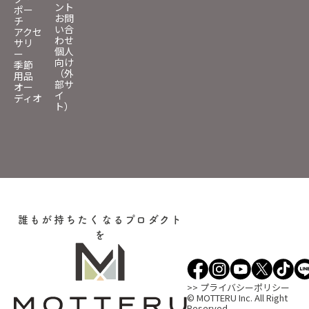
ント
ポー
お問
チ
い合
アクセ
わせ
サリ
個人
ー
向け
季節
（外
用品
部サ
オー
イ
ディオ
ト）
誰もが持ちたくなるプロダクト
を
>> プライバシーポリシー
© MOTTERU Inc. All Right
Reserved.