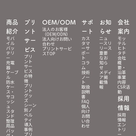
商品
プリ
OEM/ODM
サポ
お知
会社
法人のお客様
紹介
ント
ート
らせ
案内
（OEM/ODN）
モバ
カス
ニュ
モッ
法人向けお問い
サー
イル
タマ
ースリ
テル
合わせ
バッ
ーサ
リース
ヒト
プリントサービ
ビス
テリ
ポー
重要
タチ
スTOP
プリ
ー
ト
なお
会社
ント
充電
コラ
知ら
概
サー
器
ム
せ
要・
ビス
ケーブ
技術
メディ
沿革
の特
ル
ノー
ア掲
事業
徴
防水
ト
載情
内容
プリ
ケー
取扱
報
CSR活
ント
ス・
説明
動
グッ
サコ
書
採用
ズ
ッシ
FAQ
シーン
ュ
個人
情報
別ノ
スタ
向け
ベル
採用
ンド
お問
ティ
情報
整理
い合
導入
エン
用品
わせ
事例
トリ
バッ
プリ
ー
グ・