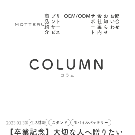
商
プリ
OEM/ODM
サ
会
お
お問
品
ント
ポ
社
知
い合
紹
サー
ー
案
ら
わせ
介
ビス
ト
内
せ
COLUMN
コラム
2023.01.30
生活情報
スタンド
モバイルバッテリー
【卒業記念】大切な人へ贈りたい