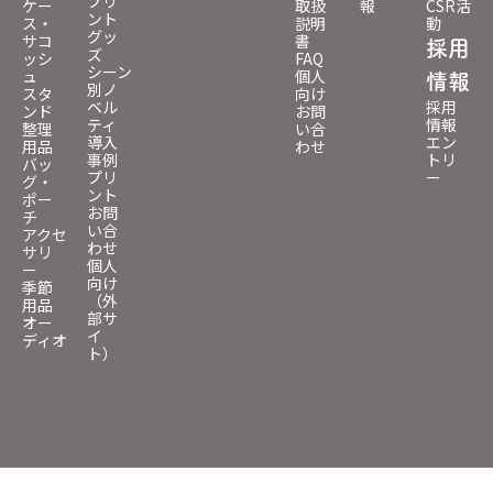
プリ
ケー
取扱
報
CSR活
ント
ス・
説明
動
グッ
サコ
書
採用
ズ
ッシ
FAQ
シーン
ュ
個人
情報
別ノ
スタ
向け
ベル
採用
ンド
お問
ティ
情報
整理
い合
導入
エン
用品
わせ
事例
トリ
バッ
プリ
ー
グ・
ント
ポー
お問
チ
い合
アクセ
わせ
サリ
個人
ー
向け
季節
（外
用品
部サ
オー
イ
ディオ
ト）