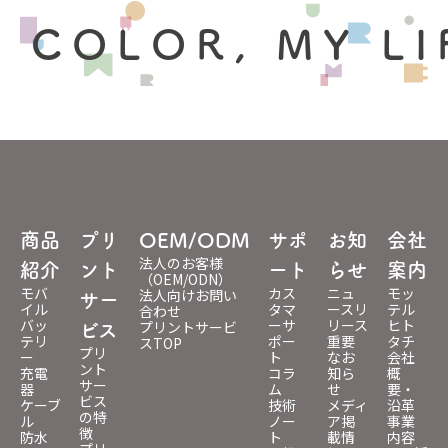
 COLOR, MY LI
商品
プリ
OEM/ODM
サポ
お知
会社
法人のお客様
紹介
ント
ート
らせ
案内
（OEM/ODN）
モバ
カス
ニュ
モッ
法人向けお問い
サー
イル
タマ
ースリ
テル
合わせ
バッ
ーサ
リース
ヒト
プリントサービ
ビス
テリ
ポー
重要
タチ
スTOP
プリ
ー
ト
なお
会社
ント
充電
コラ
知ら
概
サー
器
ム
せ
要・
ビス
ケーブ
技術
メディ
沿革
の特
ル
ノー
ア掲
事業
徴
防水
ト
載情
内容