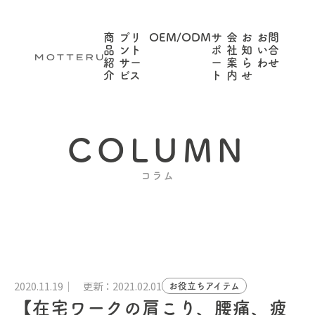
商
プリ
OEM/ODM
サ
会
お
お問
品
ント
ポ
社
知
い合
紹
サー
ー
案
ら
わせ
介
ビス
ト
内
せ
COLUMN
コラム
2020.11.19
更新：2021.02.01
お役立ちアイテム
【在宅ワークの肩こり、腰痛、疲