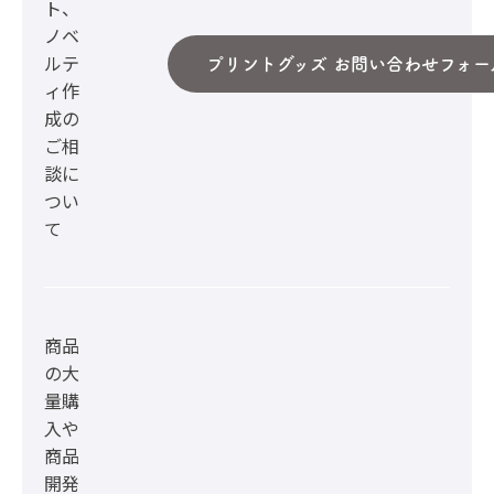
ト、
ノベ
ルテ
プリントグッズ お問い合わせフォー
ィ作
成の
ご相
談に
つい
て
商品
の大
量購
入や
商品
開発