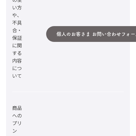
い方
や、
不具
合・
個人のお客さま お問い合わせフォー
保証
に関
する
内容
につ
いて
商品
への
プリ
ン