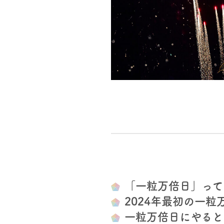
「一粒万倍日」って
2024年最初の一
一粒万倍日にやると