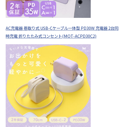
AC充電器 巻取り式 USB-Cケーブル一体型 PD30W 充電器 2台同
時充電 折りたたみ式コンセント(MOT-ACPD30C2)