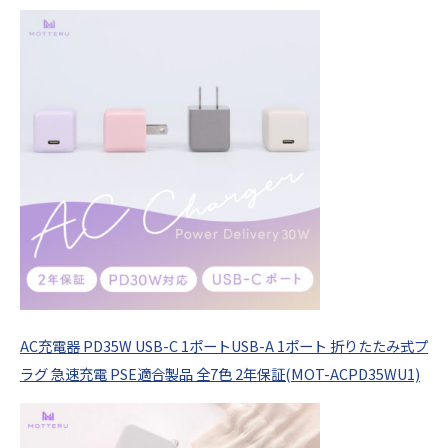
AC充電器 PD35W USB-C 1ポートUSB-A 1ポート 折りたたみ式プ
ラグ 急速充電 PSE適合製品 全7色 2年保証(MOT-ACPD35WU1)