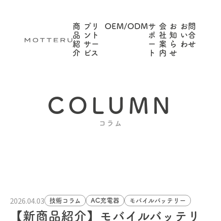
商
プリ
OEM/ODM
サ
会
お
お問
品
ント
ポ
社
知
い合
紹
サー
ー
案
ら
わせ
介
ビス
ト
内
せ
COLUMN
コラム
2026.04.03
技術コラム
AC充電器
モバイルバッテリー
【新商品紹介】モバイルバッテリ