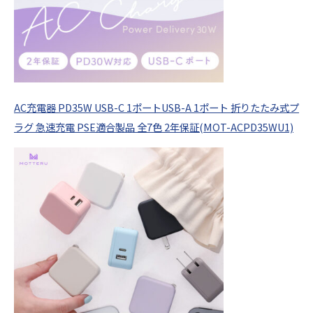
AC充電器 PD35W USB-C 1ポートUSB-A 1ポート 折りたたみ式プ
ラグ 急速充電 PSE適合製品 全7色 2年保証(MOT-ACPD35WU1)