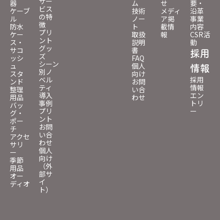
サー
器
ム
せ
要・
ビス
ケーブ
技術
メディ
沿革
の特
ル
ノー
ア掲
事業
徴
防水
ト
載情
内容
プリ
ケー
取扱
報
CSR活
ント
ス・
説明
動
グッ
サコ
書
採用
ズ
ッシ
FAQ
シーン
ュ
個人
情報
別ノ
スタ
向け
ベル
採用
ンド
お問
ティ
情報
整理
い合
導入
エン
用品
わせ
事例
トリ
バッ
プリ
ー
グ・
ント
ポー
お問
チ
い合
アクセ
わせ
サリ
個人
ー
向け
季節
（外
用品
部サ
オー
イ
ディオ
ト）