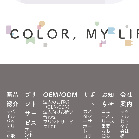
 COLOR, MY LI
商品
プリ
OEM/ODM
サポ
お知
会社
法人のお客様
紹介
ント
ート
らせ
案内
（OEM/ODN）
モバ
カス
ニュ
モッ
法人向けお問い
サー
イル
タマ
ースリ
テル
合わせ
バッ
ーサ
リース
ヒト
プリントサービ
ビス
テリ
ポー
重要
タチ
スTOP
プリ
ー
ト
なお
会社
ント
充電
コラ
知ら
概