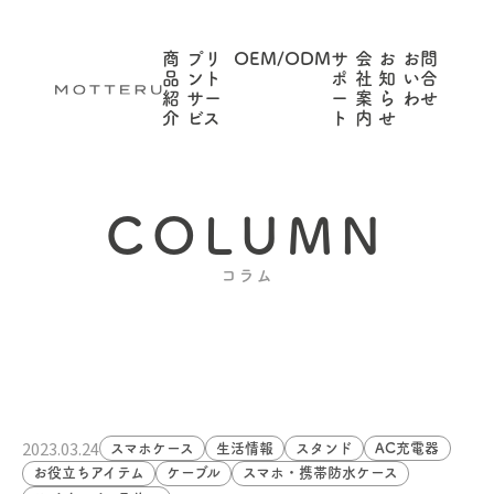
商
プリ
OEM/ODM
サ
会
お
お問
品
ント
ポ
社
知
い合
紹
サー
ー
案
ら
わせ
介
ビス
ト
内
せ
COLUMN
コラム
2023.03.24
スマホケース
生活情報
スタンド
AC充電器
お役立ちアイテム
ケーブル
スマホ・携帯防水ケース