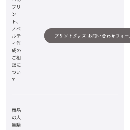
プリ
ン
ト、
ノベ
ルテ
プリントグッズ お問い合わせフォー
ィ作
成の
ご相
談に
つい
て
商品
の大
量購