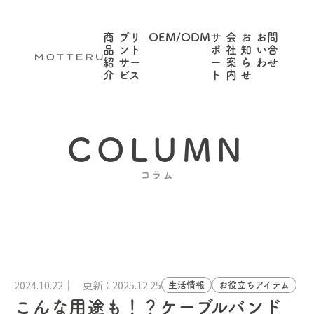
商
プリ
OEM/ODM
サ
会
お
お問
品
ント
ポ
社
知
い合
紹
サー
ー
案
ら
わせ
介
ビス
ト
内
せ
COLUMN
コラム
2024.10.22
更新：2025.12.25
生活情報
お役立ちアイテム
こんな用途も！？ケーブルバンド