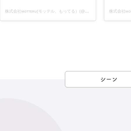
株式会社ᴍᴏᴛᴛᴇʀᴜ(モッテル、もってる）(@motteru_enjoy)がシェアした投稿
シーン