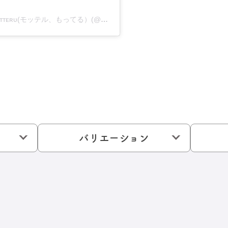
株式会社ᴍᴏᴛᴛᴇʀᴜ(モッテル、もってる）(@motteru_enjoy)がシェアした投稿
バリエーション