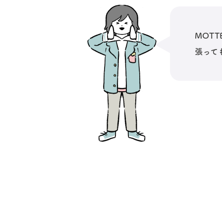
MOT
張って