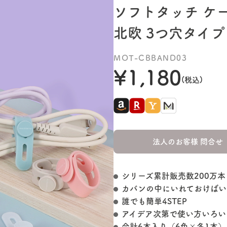
ソフトタッチ ケー
北欧 3つ穴タイプ 
MOT-CBBAND03
¥1,180
(税込)
法人のお客様 問合せ
シリーズ累計販売数200万本
カバンの中にいれておけばい
誰でも簡単4STEP
アイデア次第で使い方いろい
合計6本入り（6色×各1本）