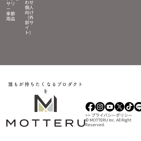
わせ
サリ
個人
ー
向け
季節
（外
用品
部サ
イ
ト）
誰もが持ちたくなるプロダクト
を
>> プライバシーポリシー
© MOTTERU Inc. All Right
Reserved.