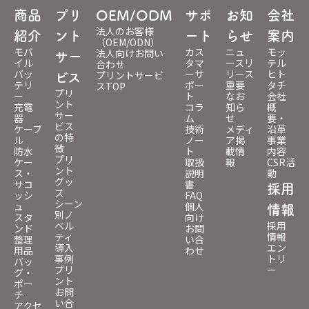
商品
プリ
OEM/ODM
サポ
お知
会社
法人のお客様
紹介
ント
ート
らせ
案内
（OEM/ODN）
モバ
カス
ニュ
モッ
法人向けお問い
サー
イル
タマ
ースリ
テル
合わせ
バッ
ーサ
リース
ヒト
プリントサービ
ビス
テリ
ポー
重要
タチ
スTOP
プリ
ー
ト
なお
会社
ント
充電
コラ
知ら
概
サー
器
ム
せ
要・
ビス
ケーブ
技術
メディ
沿革
の特
ル
ノー
ア掲
事業
徴
防水
ト
載情
内容
プリ
ケー
取扱
報
CSR活
ント
ス・
説明
動
グッ
サコ
書
採用
ズ
ッシ
FAQ
シーン
ュ
個人
情報
別ノ
スタ
向け
ベル
採用
ンド
お問
ティ
情報
整理
い合
導入
エン
用品
わせ
事例
トリ
バッ
プリ
ー
グ・
ント
ポー
お問
チ
い合
アクセ