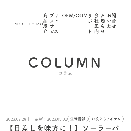
商
プリ
OEM/ODM
サ
会
お
お問
品
ント
ポ
社
知
い合
紹
サー
ー
案
ら
わせ
介
ビス
ト
内
せ
COLUMN
コラム
2023.07.28
更新：2023.08.01
生活情報
お役立ちアイテム
【日差しを味方に！】ソーラーパ