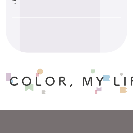
て
 COLOR, MY LI