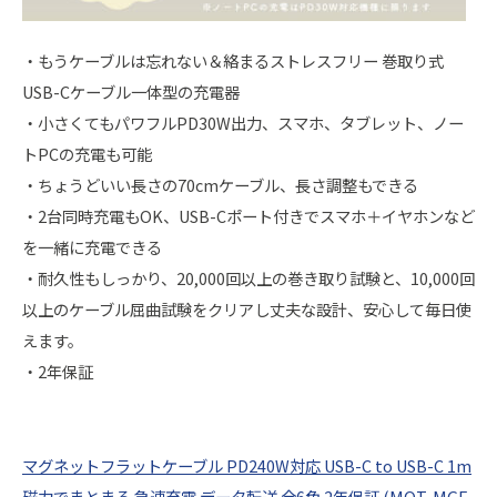
・もうケーブルは忘れない＆絡まるストレスフリー 巻取り式
USB-Cケーブル一体型の充電器
・小さくてもパワフルPD30W出力、スマホ、タブレット、ノー
トPCの充電も可能
・ちょうどいい長さの70cmケーブル、長さ調整もできる
・2台同時充電もOK、USB-Cポート付きでスマホ＋イヤホンなど
を一緒に充電できる
・耐久性もしっかり、20,000回以上の巻き取り試験と、10,000回
以上のケーブル屈曲試験をクリアし丈夫な設計、安心して毎日使
えます。
・2年保証
マグネットフラットケーブル PD240W対応 USB-C to USB-C 1m
磁力でまとまる 急速充電 データ転送 全6色 2年保証 (MOT-MGF