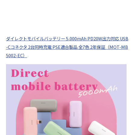
ダイレクトモバイルバッテリー 5,000mAh PD20W出力対応 USB
-Cコネクタ 2台同時充電 PSE適合製品 全7色 2年保証（MOT-MB
5002-EC）