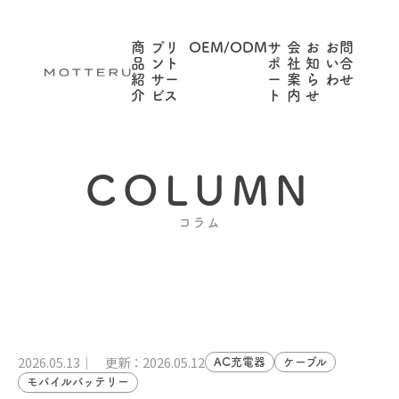
商
プリ
OEM/ODM
サ
会
お
お問
品
ント
ポ
社
知
い合
紹
サー
ー
案
ら
わせ
介
ビス
ト
内
せ
COLUMN
コラム
2026.05.13
更新：2026.05.12
AC充電器
ケーブル
モバイルバッテリー