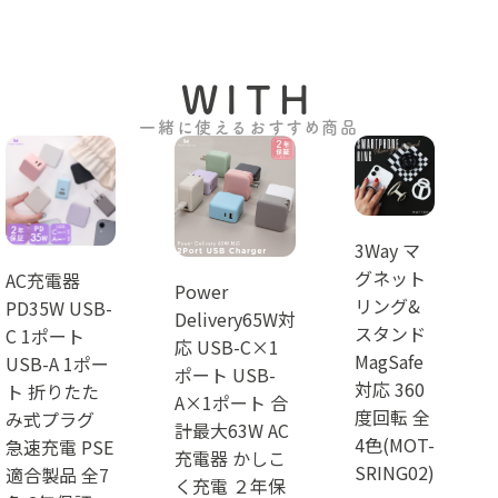
WITH
一緒に使えるおすすめ商品
3Way マ
グネット
AC充電器
Power
リング&
PD35W USB-
Delivery65W対
スタンド
C 1ポート
応 USB-C×1
MagSafe
USB-A 1ポー
ポート USB-
対応 360
ト 折りたた
A×1ポート 合
度回転 全
み式プラグ
計最大63W AC
4色(MOT-
急速充電 PSE
充電器 かしこ
SRING02)
適合製品 全7
く充電 ２年保