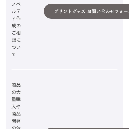
ノベ
ルテ
プリントグッズ お問い合わせフォー
ィ作
成の
ご相
談に
つい
て
商品
の大
量購
入や
商品
開発
の依