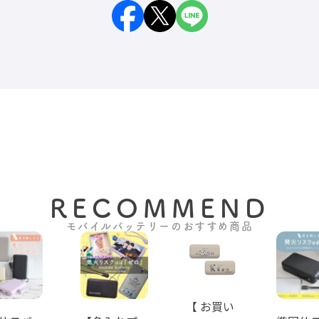
ズなどは『Lightning（ライトニ
ング）』対応モデルになるた
め、本製品ではそのまま充電が
できません。別途USB-
C/Lightningケーブルが必要とな
ります。
RECOMMEND
モバイルバッテリーのおすすめ商品
【 お買い