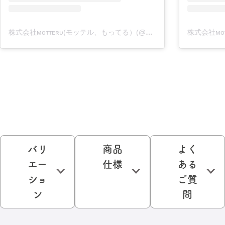
株式会社ᴍᴏᴛᴛᴇʀᴜ(モッテル、もってる）(@motteru_enjoy)がシェアした投稿
バリ
商品
よく
エー
仕様
ある
ショ
ご質
ン
問