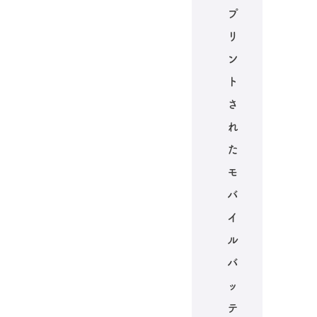
プ
リ
ン
ト
さ
れ
た
モ
バ
イ
ル
バ
ッ
テ