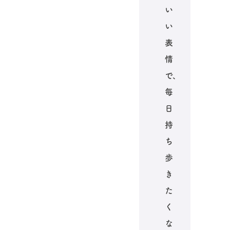
い
い
表
情
で、
毎
日
持
ち
歩
き
た
く
な