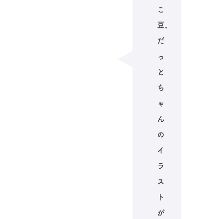
こ
豆、
だ
っ
と
ち
ゃ
ん
の
イ
ラ
ス
ト
が