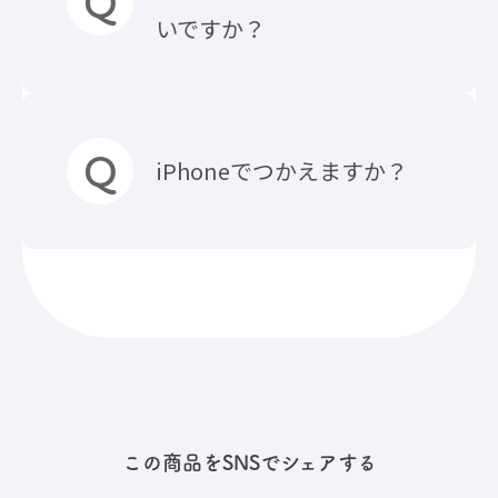
ください。
たらお使い頂けます。 ※海外使
いですか？
「モバイルバッテリーは飛行機
用の場合の故障は保証範囲外と
の機内持ち込みできる？条件な
なりますのでご注意ください。
どをしっかり把握しておこ
う！」
小型充電式電池のリサイクルを
iPhoneでつかえますか？
推進するJBRCに加盟していま
す。処分時は近隣の協力店などで
回収・リサイクルが可能です。
詳しくはこちらのコラムをご覧
お使いのiPhoneモデルによって
ください。
異なります。
「【これって何ゴミ？】モバイ
iPhone15シリーズ以降であれ
ルバッテリーの処分について」
ば、『USB-Cに対応』しており
ますのでお使いいただけます。
この商品をSNSでシェアする
iPhoneSEや14/13/12/11シリー