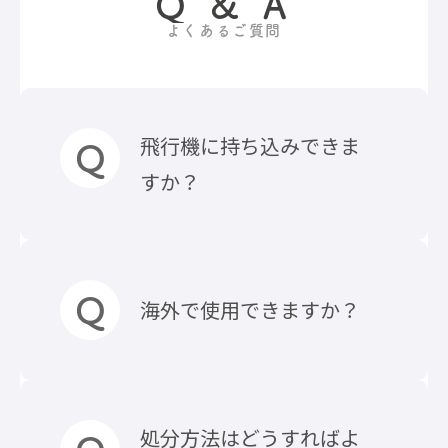
Q & A
よくあるご質問
飛行機に持ち込みできま
すか？
飛行機に持ち込み可能でござい
海外で使用できますか？
ます。※機内持ち込みの詳細につ
いては各航空会社へお問い合わ
せください。
詳しくはこちらのコラムをご覧
入力電圧100-240Vの充電器でし
処分方法はどうすればよ