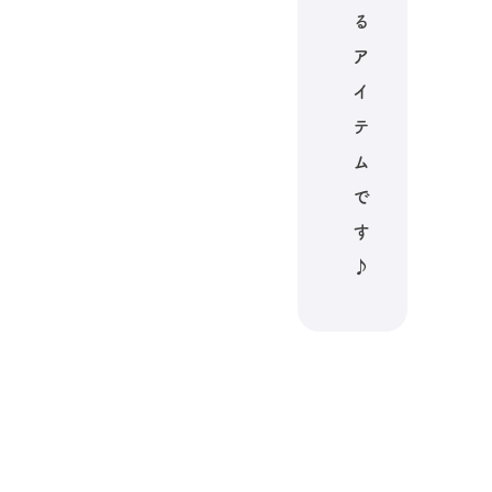
る
ア
イ
テ
ム
で
す
♪