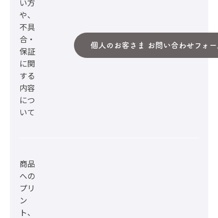
い方
や、
不具
合・
個人のお客さま お問い合わせフォー
保証
に関
する
内容
につ
いて
商品
への
プリ
ン
ト、