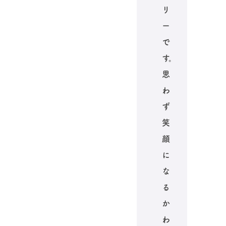
リ
ー
で
す。
思
わ
ず
笑
顔
に
な
る
か
わ