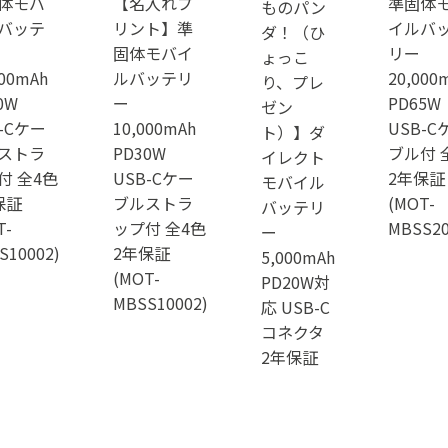
体モバ
【名入れプ
準固体
ものパン
バッテ
リント】準
イルバ
ダ！（ひ
固体モバイ
リー
ょっこ
000mAh
ルバッテリ
20,000
り、プレ
0W
ー
PD65W
ゼン
-Cケー
10,000mAh
USB-C
ト）】ダ
ストラ
PD30W
ブル付 
イレクト
付 全4色
USB-Cケー
2年保証
モバイル
保証
ブルストラ
(MOT-
バッテリ
T-
ップ付 全4色
MBSS20
ー
S10002)
2年保証
5,000mAh
(MOT-
PD20W対
MBSS10002)
応 USB-C
コネクタ
2年保証