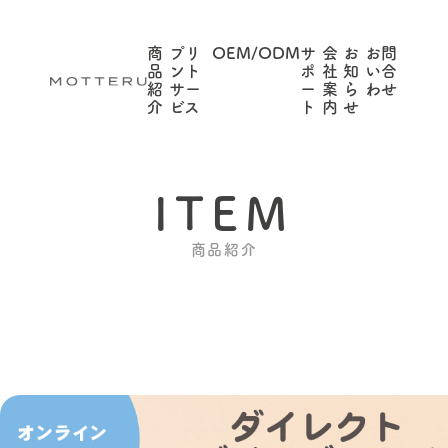
商
プリ
OEM/ODM
サ
会
お
お問
品
ント
ポ
社
知
い合
紹
サー
ー
案
ら
わせ
介
ビス
ト
内
せ
ITEM
商品紹介