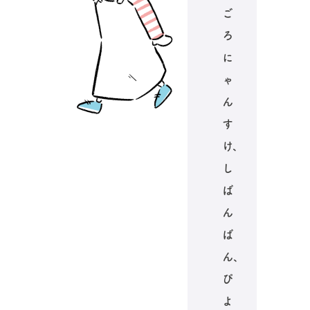
ご
ろ
に
ゃ
ん
す
け、
し
ば
ん
ば
ん、
ぴ
よ