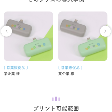
[ 営業販促品 ]
[ 営業販促品 ]
某企業 様
某企業 様
プリント可能範囲