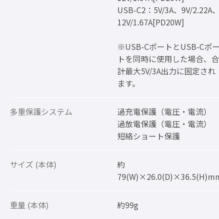
USB-C2：5V/3A、9V/2.22A
12V/1.67A[PD20W]
※USB-CポートとUSB-Cポ
トを同時に使用した場合、合
計最大5V/3A出力に固定され
ます。
多重保護システム
過充電保護（電圧・電流）
過放電保護（電圧・電流）
短絡ショート保護
サイズ (本体)
約
79(W)×26.0(D)×36.5(H)m
重量 (本体)
約99g