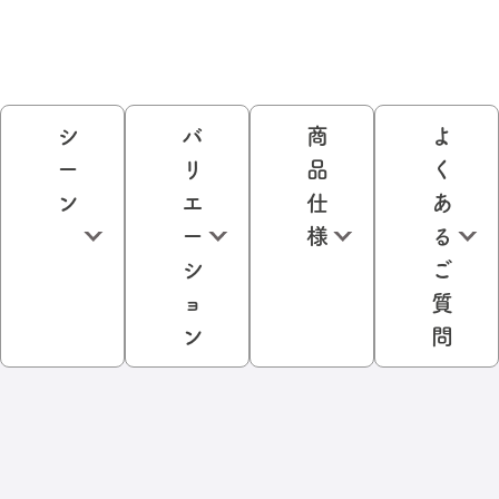
シ
バ
商
よ
ー
リ
品
く
ン
エ
仕
あ
ー
様
る
シ
ご
ョ
質
ン
問