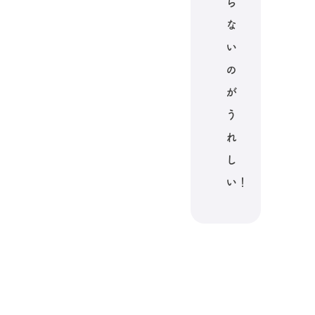
ら
な
い
の
が
う
れ
し
い！