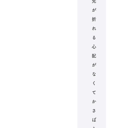
先
が
折
れ
る
心
配
が
な
く
て
か
さ
ば