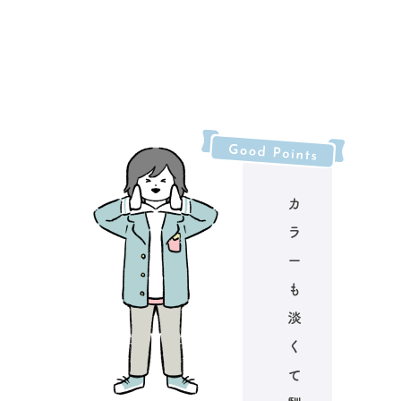
カ
ラ
ー
も
淡
く
て