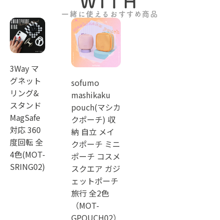
WITH
一緒に使えるおすすめ商品
3Way マ
グネット
sofumo
リング&
mashikaku
スタンド
pouch(マシカ
MagSafe
クポーチ) 収
対応 360
納 自立 メイ
度回転 全
クポーチ ミニ
4色(MOT-
ポーチ コスメ
SRING02)
スクエア ガジ
ェットポーチ
旅行 全2色
（MOT-
GPOUCH02）