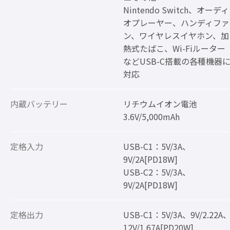
Nintendo Switch、オーディ
オプレーヤー、ハンディファ
ン、ワイヤレスイヤホン、加
熱式たばこ、Wi-Fiルーター
などUSB-C搭載の各種機器
対応
内蔵バッテリー
リチウムイオン電池
3.6V/5,000mAh
定格入力
USB-C1：5V/3A、
9V/2A[PD18W]
USB-C2：5V/3A、
9V/2A[PD18W]
定格出力
USB-C1：5V/3A、9V/2.22A
12V/1.67A[PD20W]