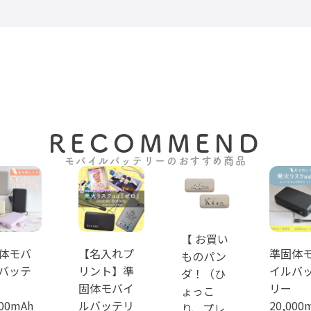
できません。別途USB-
C/Lightningケーブルが必要とな
ります。
RECOMMEND
モバイルバッテリーのおすすめ商品
【 お買い
体モバ
【名入れプ
準固体
ものパン
バッテ
リント】準
イルバ
ダ！（ひ
固体モバイ
リー
ょっこ
000mAh
ルバッテリ
20,000
り、プレ