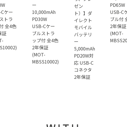
0W
ー
PD65W
ゼン
-Cケー
10,000mAh
USB-C
ト）】ダ
ストラ
PD30W
ブル付 
イレクト
付 全4色
USB-Cケー
2年保証
モバイル
保証
ブルストラ
(MOT-
バッテリ
T-
ップ付 全4色
MBSS20
ー
S10002)
2年保証
5,000mAh
(MOT-
PD20W対
MBSS10002)
応 USB-C
コネクタ
2年保証