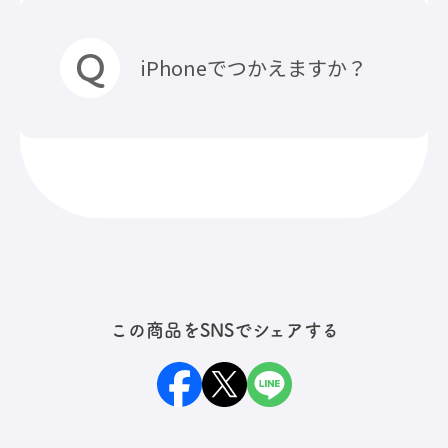
どをしっかり把握しておこ
う！」
小型充電式電池のリサイクルを
iPhoneでつかえますか？
推進するJBRCに加盟していま
す。処分時は近隣の協力店などで
回収・リサイクルが可能です。
詳しくはこちらのコラムをご覧
お使いのiPhoneモデルによって
ください。
異なります。
「【これって何ゴミ？】モバイ
iPhone15シリーズ以降であれ
ルバッテリーの処分について」
ば、『USB-Cに対応』しており
ますのでお使いいただけます。
この商品をSNSでシェアする
iPhoneSEや14/13/12/11シリー
ズなどは『Lightning（ライトニ
ング）』対応モデルになるた
め、本製品ではそのまま充電が