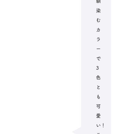
馴
染
む
カ
ラ
ー
で
3
色
と
も
可
愛
い！