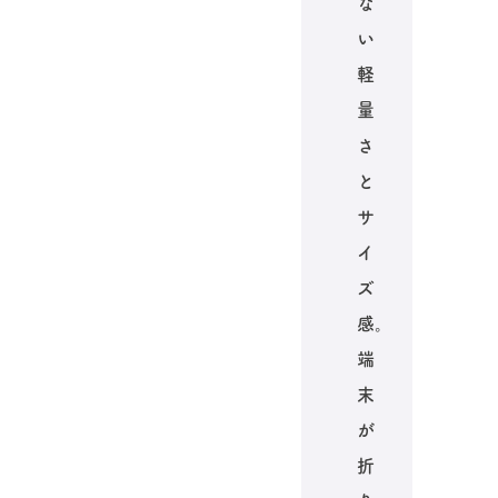
な
い
軽
量
さ
と
サ
イ
ズ
感。
端
末
が
折