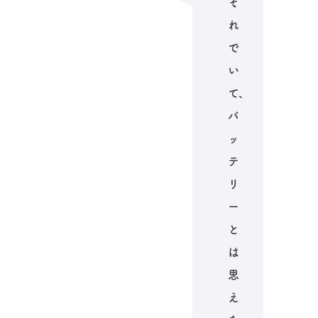
そ
れ
で
い
て、
バ
ッ
テ
リ
ー
と
は
思
え