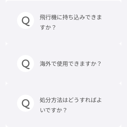
飛行機に持ち込みできま
すか？
飛行機に持ち込み可能でござい
海外で使用できますか？
ます。※機内持ち込みの詳細につ
いては各航空会社へお問い合わ
せください。
詳しくはこちらのコラムをご覧
入力電圧100-240Vの充電器でし
処分方法はどうすればよ
ください。
たらお使い頂けます。 ※海外使
いですか？
「モバイルバッテリーは飛行機
用の場合の故障は保証範囲外と
の機内持ち込みできる？条件な
なりますのでご注意ください。