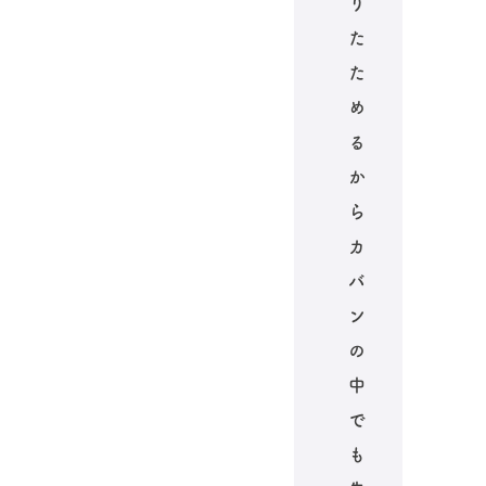
り
た
た
め
る
か
ら
カ
バ
ン
の
中
で
も