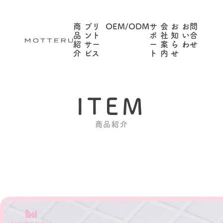
商
プリ
OEM/ODM
サ
会
お
お問
品
ント
ポ
社
知
い合
紹
サー
ー
案
ら
わせ
介
ビス
ト
内
せ
ITEM
商品紹介