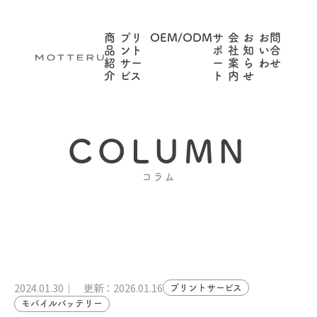
商
プリ
OEM/ODM
サ
会
お
お問
品
ント
ポ
社
知
い合
紹
サー
ー
案
ら
わせ
介
ビス
ト
内
せ
COLUMN
コラム
2024.01.30
更新：2026.01.16
プリントサービス
モバイルバッテリー