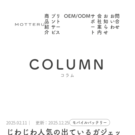
商
プリ
OEM/ODM
サ
会
お
お問
品
ント
ポ
社
知
い合
紹
サー
ー
案
ら
わせ
介
ビス
ト
内
せ
COLUMN
コラム
2025.02.11
更新：2025.12.25
モバイルバッテリー
じわじわ人気の出ているガジェッ