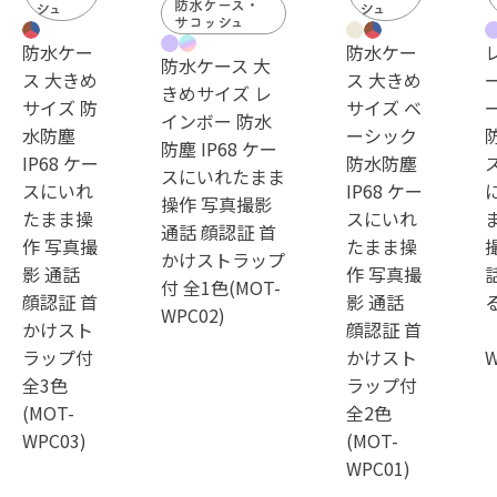
防水ケース・
シュ
シュ
サコッシュ
防水ケー
防水ケー
防水ケース 大
ス 大きめ
ス 大きめ
きめサイズ レ
サイズ 防
サイズ ベ
インボー 防水
水防塵
ーシック
防塵 IP68 ケー
IP68 ケー
防水防塵
スにいれたまま
スにいれ
IP68 ケー
操作 写真撮影
たまま操
スにいれ
通話 顔認証 首
作 写真撮
たまま操
かけストラップ
影 通話
作 写真撮
付 全1色(MOT-
顔認証 首
影 通話
WPC02)
かけスト
顔認証 首
ラップ付
かけスト
全3色
ラップ付
(MOT-
全2色
WPC03)
(MOT-
WPC01)