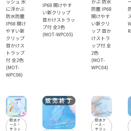
ッシュ 水
かぶ 防水
IP68 開けやす
に浮かぶ
防塵 IP68
い新クリップ
防水防塵
開けやす
ス
首かけストラッ
IP68 開け
い新クリ
W
プ付 全3色
やすい新
ップ 首か
R
(MOT-WPC05)
クリップ
けストラ
首かけス
ップ付 全
トラップ
2色
付 全2色
(MOT-
(MOT-
WPC04)
WPC06)
防水ケ
防水ケ
ース・
ース・
サコッ
サコッ