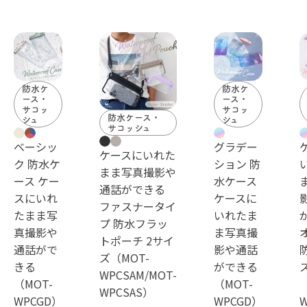
防水ケ
防水ケ
ース・
ース・
サコッ
サコッ
防水ケース・
シュ
シュ
サコッシュ
ベーシッ
グラデー
ケースにいれた
ク 防水ケ
ション 防
まま写真撮影や
ース ケー
水ケース
通話ができる
スにいれ
ケースに
ファスナータイ
たまま写
いれたま
プ 防水フラッ
真撮影や
ま写真撮
トポーチ 2サイ
通話がで
影や通話
ズ（MOT-
きる
ができる
WPCSAM/MOT-
（MOT-
（MOT-
WPCSAS）
WPCGD）
WPCGD）