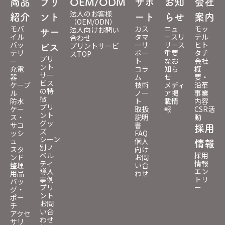
商品
プリ
OEM/ODM
サポ
お知
会社
法人のお客様
紹介
ント
ート
らせ
案内
（OEM/ODN）
モバ
カス
ニュ
モッ
法人向けお問い
サー
イル
タマ
ースリ
テル
合わせ
バッ
ーサ
リース
ヒト
プリントサービ
ビス
テリ
ポー
重要
タチ
スTOP
プリ
ー
ト
なお
会社
ント
充電
コラ
知ら
概
サー
器
ム
せ
要・
ビス
ケーブ
技術
メディ
沿革
の特
ル
ノー
ア掲
事業
徴
防水
ト
載情
内容
プリ
ケー
取扱
報
CSR活
ント
ス・
説明
動
グッ
サコ
書
採用
ズ
ッシ
FAQ
シーン
ュ
個人
情報
別ノ
スタ
向け
ベル
採用
ンド
お問
ティ
情報
整理
い合
導入
エン
用品
わせ
事例
トリ
バッ
プリ
ー
グ・
ント
ポー
お問
チ
い合
アクセ
わせ
サリ