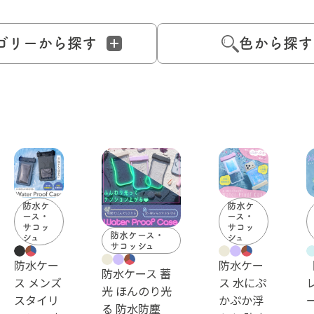
ゴリーから探す
色から探す
防水ケ
防水ケ
ース・
ース・
サコッ
サコッ
防水ケース・
シュ
シュ
サコッシュ
防水ケー
防水ケー
防水ケース 蓄
ス メンズ
ス 水にぷ
光 ほんのり光
スタイリ
かぷか浮
る 防水防塵