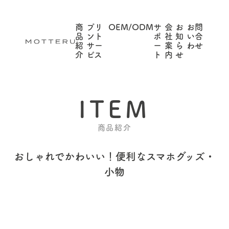
商
プリ
OEM/ODM
サ
会
お
お問
品
ント
ポ
社
知
い合
紹
サー
ー
案
ら
わせ
介
ビス
ト
内
せ
ITEM
商品紹介
おしゃれでかわいい！
便利なスマホグッズ・
小物