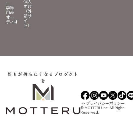
個人
ー
向け
季節
（外
用品
部サ
オー
イ
ディオ
ト）
誰もが持ちたくなるプロダクト
を
>> プライバシーポリシー
© MOTTERU Inc. All Right
Reserved.