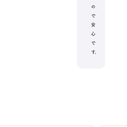
の
で
安
心
で
す。