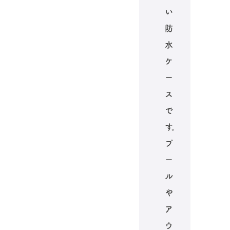
い
防
水
ケ
ー
ス
で
す。
プ
ー
ル
や
ア
ウ