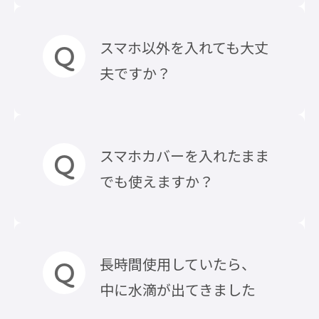
ご使用前に毎回ご自身での防水
ては保護する事が出来ませんの
の確認をお願いします。
可能ですが、ケースに覆われてい
で、水中での使用はお止め下さ
スマホ以外を入れても大丈
※ご使用による経年劣化やキズ
るため、音量や音質は若干低下
い。水中での使用によりスマホ
夫ですか？
による影響がありますので、1シ
します点、予めご了承下さい。
が損傷、水没した場合の補償は
ーズンを目処に新しい製品にお
できかねます。
買い替えをお願いします。
また、現在スマートフォン、タ
問題ございませんが、鋭利な物
スマホカバーを入れたまま
ブレットの大半が「静電容量方
や尖った物など、ケースを破く恐
でも使えますか？
式」のため、表面が濡れた状態
れがある物の収納はお止め下さ
では画面が反応致しません。
い。
防水ケースの対応内寸以内であ
長時間使用していたら、
れば可能です。
中に水滴が出てきました
スマホカバーの端が鋭利な場