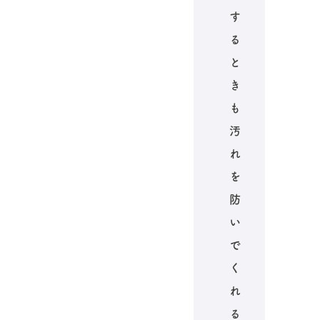
す
る
と
き
も
汚
れ
を
防
い
で
く
れ
る