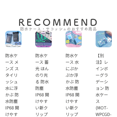
RECOMMEND
防水ケース・サコッシュのおすすめ商品
防水ケ
防水ケ
防水ケ
【別
ース メ
ース 蓄
ース 水
注】レ
ンズ ス
光 ほん
にぷか
インボ
タイリ
のり光
ぷか浮
ーグラ
ッシュ
る 防水
かぶ 防
デーシ
水に浮
防塵
水防塵
ョン 防
かぶ 防
IP68 開
IP68 開
水ケー
水防塵
けやす
けやす
ス
IP68 開
い新ク
い新ク
(MOT-
けやす
リップ
リップ
WPCGD-