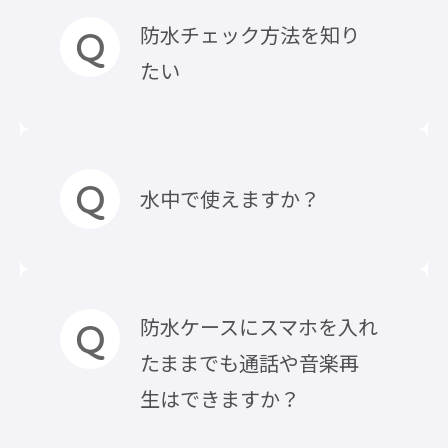
防水チェック方法を知り
たい
ご使用前にティッシュなど薄手
水中で使えますか？
の紙を入れて、ケースを閉じた状
態で水没させてください。
取り出した薄手の紙が濡れてい
た場合、ご使用をおやめくださ
製品の性能上、防水、防塵に対
防水ケースにスマホを入れ
い。
する保護等級はクリアしており
たままでも通話や音楽再
※製品の品質管理、防水チェッ
ますが、水中での使用前提の商
生はできますか？
クは細心の注意をはらっており
品ではございません。
ますが、万が一の場合に備え、
水中での気温変化、水圧に対し