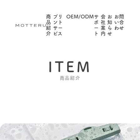
商
プリ
OEM/ODM
サ
会
お
お問
品
ント
ポ
社
知
い合
紹
サー
ー
案
ら
わせ
介
ビス
ト
内
せ
ITEM
商品紹介