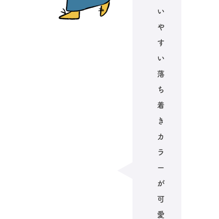
い
や
す
い
落
ち
着
き
カ
ラ
ー
が
可
愛