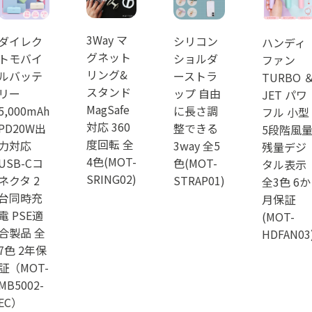
3Way マ
ダイレク
シリコン
ハンディ
グネット
トモバイ
ショルダ
ファン
リング&
ルバッテ
ーストラ
TURBO 
スタンド
リー
ップ 自由
JET パワ
MagSafe
5,000mAh
に長さ調
フル 小型
対応 360
PD20W出
整できる
5段階風
度回転 全
力対応
3way 全5
残量デジ
4色(MOT-
USB-Cコ
色(MOT-
タル表示
SRING02)
ネクタ 2
STRAP01)
全3色 6か
台同時充
月保証
電 PSE適
(MOT-
合製品 全
HDFAN03
7色 2年保
証（MOT-
MB5002-
EC）