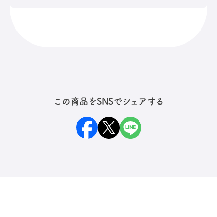
合、ケースが破れてしまう恐れ
がありますので、ご注意くださ
温度変化は防ぐことができませ
い。
んので、防水ケース内の湿度が高
い場合、結露する場合がありま
す。湿度の高い場所での開閉はお
すすめいたしません。
この商品をSNSでシェアする