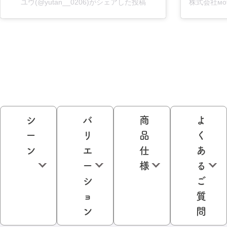
ユウ(@yutan__0206)がシェアした投稿
シ
バ
商
よ
ー
リ
品
く
ン
エ
仕
あ
ー
様
る
シ
ご
ョ
質
ン
問