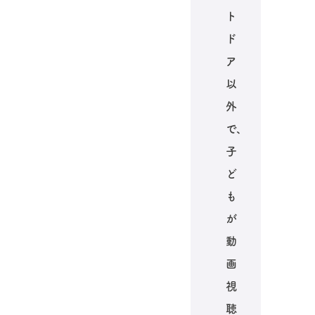
ト
ド
ア
以
外
で、
子
ど
も
が
動
画
視
聴