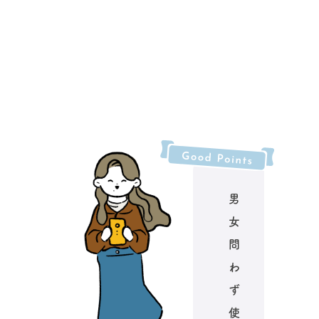
男
女
問
わ
ず
使