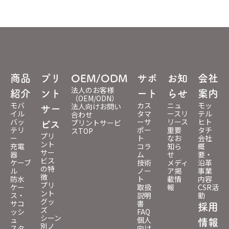
商品
プリ
OEM/ODM
サポ
お知
会社
法人のお客様
紹介
ント
ート
らせ
案内
（OEM/ODN）
モバ
カス
ニュ
モッ
法人向けお問い
サー
イル
タマ
ースリ
テル
合わせ
バッ
ーサ
リース
ヒト
プリントサービ
ビス
テリ
ポー
重要
タチ
スTOP
プリ
ー
ト
なお
会社
ント
充電
コラ
知ら
概
サー
器
ム
せ
要・
ビス
ケーブ
技術
メディ
沿革
の特
ル
ノー
ア掲
事業
徴
防水
ト
載情
内容
プリ
ケー
取扱
報
CSR活
ント
ス・
説明
動
グッ
サコ
書
採用
ズ
ッシ
FAQ
シーン
ュ
個人
情報
別ノ
スタ
向け