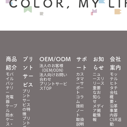
 COLOR, MY LI
商品
プリ
OEM/ODM
サポ
お知
会社
法人のお客様
紹介
ント
ート
らせ
案内
（OEM/ODN）
モバ
カス
ニュ
モッ
法人向けお問い
サー
イル
タマ
ースリ
テル
合わせ
バッ
ーサ
リース
ヒト
プリントサービ
ビス
テリ
ポー
重要
タチ
スTOP
プリ
ー
ト
なお
会社
ント
充電
コラ
知ら
概
サー
器
ム
せ
要・
ビス
ケーブ
技術
メディ
沿革
の特
ル
ノー
ア掲
事業
徴
防水
ト
載情
内容
プリ
ケー
取扱
報
CSR活
ント
ス・
説明
動