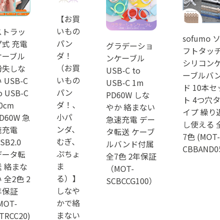
【お買
いもの
ストラッ
sofumo 
パン
プ式 充電
グラデーショ
フトタッ
ダ！
ケーブル
ンケーブル
シリコン
（お買
紛失しな
USB-C to
ーブルバ
いもの
 USB-C
USB-C 1m
ド 10本セ
パン
o USB-C
PD60W しな
ト 4つ穴
ダ！、
0cm
やか 絡まない
イプ 繰り
小パ
D60W 急
急速充電 デー
し使える 
ンダ、
速充電
タ転送 ケーブ
7色 (MOT-
むぎ、
SB2.0
ルバンド付属
CBBAND0
ぷちょ
データ転
全7色 2年保証
ま
送 絡まな
（MOT-
る）】
 全2色 2
SCBCCG100）
しなや
年保証
かで絡
MOT-
まない
TRCC20)