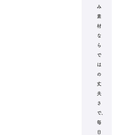
み
素
材
な
ら
で
は
の
丈
夫
さ
で、
毎
日