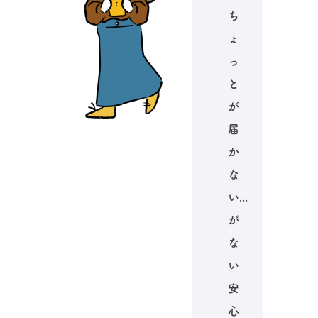
ち
ょ
っ
と
が
届
か
な
い...
が
な
い
安
心