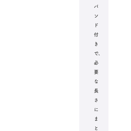
バ
ン
ド
付
き
で、
必
要
な
長
さ
に
ま
と