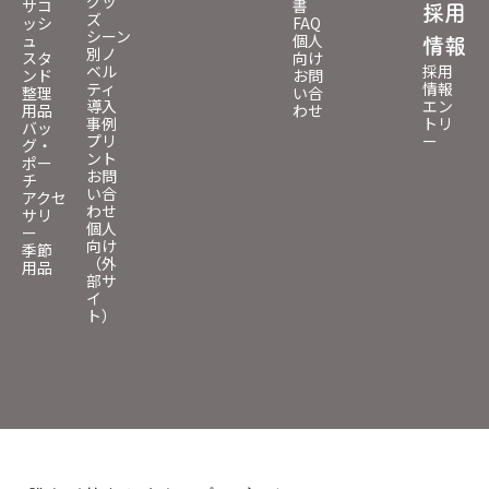
グッ
サコ
書
採用
ズ
ッシ
FAQ
シーン
ュ
個人
情報
別ノ
スタ
向け
ベル
採用
ンド
お問
ティ
情報
整理
い合
導入
エン
用品
わせ
事例
トリ
バッ
プリ
ー
グ・
ント
ポー
お問
チ
い合
アクセ
わせ
サリ
個人
ー
向け
季節
（外
用品
部サ
イ
ト）