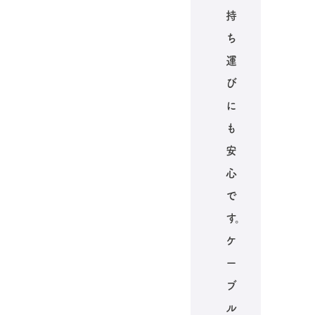
持
ち
運
び
に
も
安
心
で
す。
ケ
ー
ブ
ル