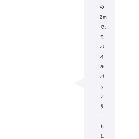
の
2m
で、
モ
バ
イ
ル
バ
ッ
テ
リ
ー
も
し