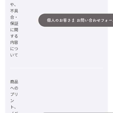
や、
不具
合・
個人のお客さま お問い合わせフォー
保証
に関
する
内容
につ
いて
商品
への
プリ
ン
ト、
ノベ