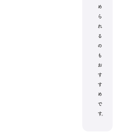
め
ら
れ
る
の
も
お
す
す
め
で
す。