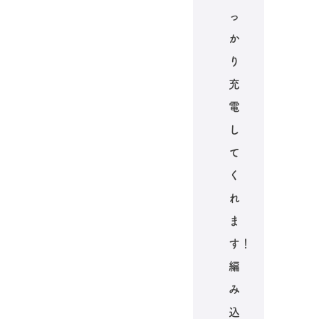
っ
か
り
充
電
し
て
く
れ
ま
す！
編
み
込