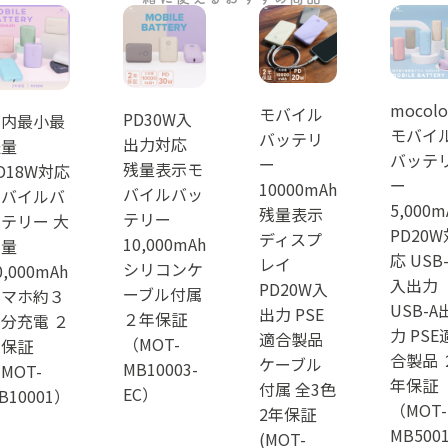
mocolo
モバイル
PD30W入
国内最小最
モバイ
バッテリ
出力対応
軽量
バッテ
ー
残量表示モ
D18W対応
ー
10000mAh
バイルバッ
モバイルバ
5,000m
残量表示
テリー
テリー 大
PD20W
ディスプ
10,000mAh
容量
応 USB
レイ
シリコンケ
0,000mAh
入出力
PD20W入
ーブル付属
スマホ約３
USB-A
出力 PSE
２年保証
分充電 ２
力 PSE
適合製品
（MOT-
年保証
合製品 
ケーブル
MB10003-
MOT-
年保証
付属 全3色
EC）
B10001）
（MOT-
2年保証
MB5001
(MOT-