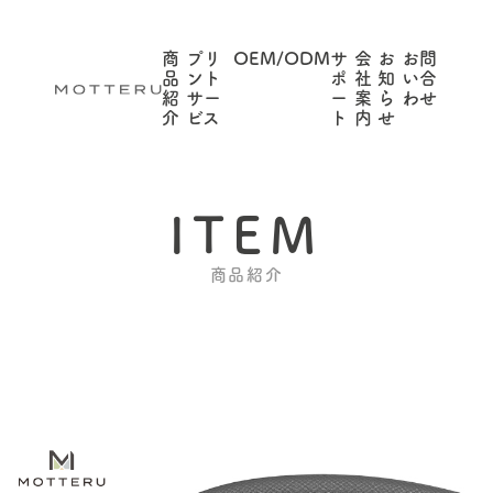
商
プリ
OEM/ODM
サ
会
お
お問
品
ント
ポ
社
知
い合
紹
サー
ー
案
ら
わせ
介
ビス
ト
内
せ
ITEM
商品紹介