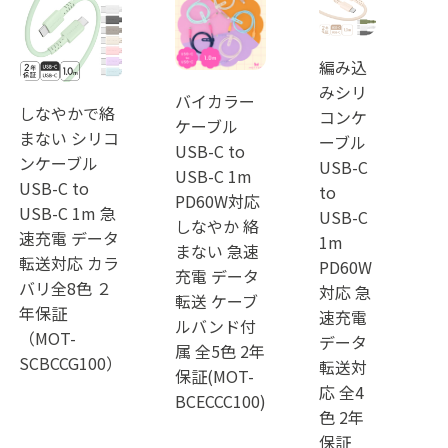
編み込
みシリ
バイカラー
しなやかで絡
コンケ
ケーブル
まない シリコ
ーブル
USB-C to
ンケーブル
USB-C
USB-C 1m
USB-C to
to
PD60W対応
USB-C 1m 急
USB-C
しなやか 絡
速充電 データ
1m
まない 急速
転送対応 カラ
PD60W
充電 データ
バリ全8色 ２
対応 急
転送 ケーブ
年保証
速充電
ルバンド付
（MOT-
データ
属 全5色 2年
SCBCCG100）
転送対
保証(MOT-
応 全4
BCECCC100)
色 2年
保証