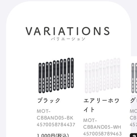
VARIATIONS
バリエーション
ブラック
エアリーホワ
グ
イト
MOT-
MO
CBBAND05-BK
CB
MOT-
4570058784437
45
CBBAND05-WH
4570058789463
1,000円(税込)