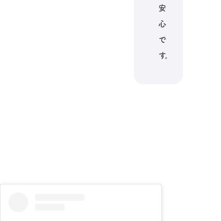
安
心
で
す。