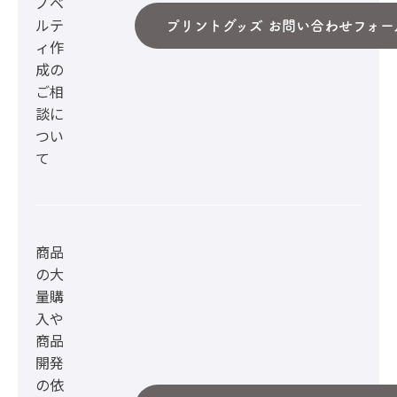
ノベ
ルテ
プリントグッズ お問い合わせフォー
ィ作
成の
ご相
談に
つい
て
商品
の大
量購
入や
商品
開発
の依