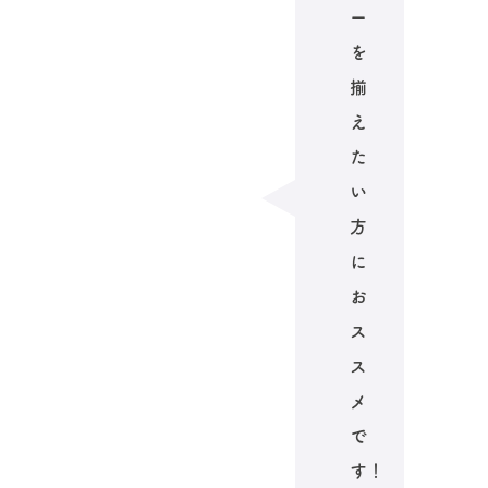
ー
を
揃
え
た
い
方
に
お
ス
ス
メ
で
す！