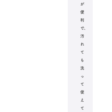
が
便
利
で、
汚
れ
て
も
洗
っ
て
使
え
て