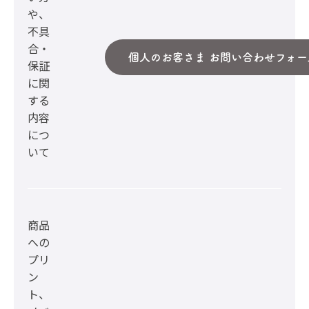
や、
不具
合・
個人のお客さま お問い合わせフォー
保証
に関
する
内容
につ
いて
商品
への
プリ
ン
ト、