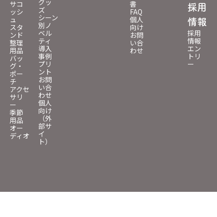
グッ
サコ
書
採用
ズ
ッシ
FAQ
シーン
ュ
個人
情報
別ノ
スタ
向け
ベル
採用
ンド
お問
ティ
情報
整理
い合
導入
エン
用品
わせ
事例
トリ
バッ
プリ
ー
グ・
ント
ポー
お問
チ
い合
アクセ
わせ
サリ
個人
ー
向け
季節
（外
用品
部サ
オー
イ
ディオ
ト）