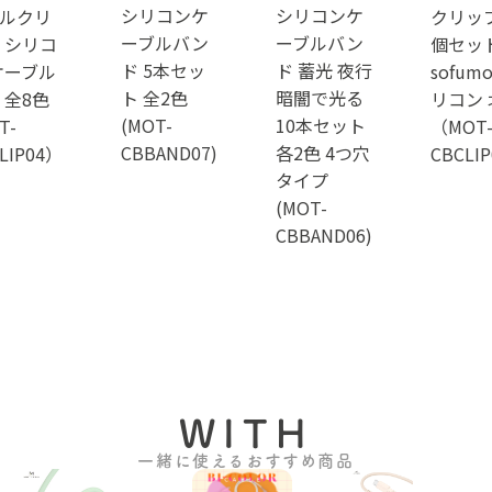
シリコンケ
シリコンケ
ルクリ
クリップ
ーブルバン
ーブルバン
 シリコ
個セッ
ド 5本セッ
ド 蓄光 夜行
ケーブル
sofum
ト 全2色
暗闇で光る
 全8色
リコン 
(MOT-
10本セット
T-
（MOT
CBBAND07)
各2色 4つ穴
LIP04）
CBCLI
タイプ
(MOT-
CBBAND06)
WITH
一緒に使えるおすすめ商品