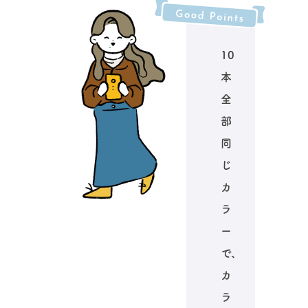
10
本
全
部
同
じ
カ
ラ
ー
で、
カ
ラ