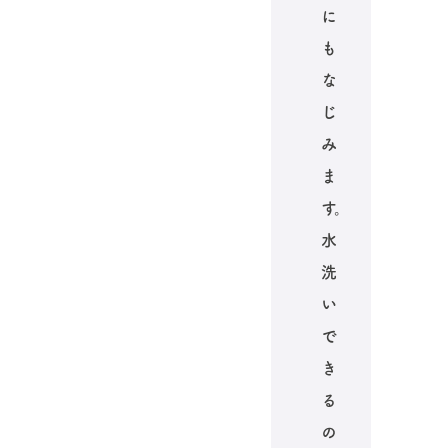
に
も
な
じ
み
ま
す。
水
洗
い
で
き
る
の