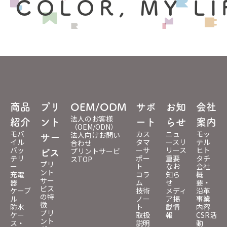
 COLOR, MY LI
商品
プリ
OEM/ODM
サポ
お知
会社
法人のお客様
紹介
ント
ート
らせ
案内
（OEM/ODN）
モバ
カス
ニュ
モッ
法人向けお問い
サー
イル
タマ
ースリ
テル
合わせ
バッ
ーサ
リース
ヒト
プリントサービ
ビス
テリ
ポー
重要
タチ
スTOP
プリ
ー
ト
なお
会社
ント
充電
コラ
知ら
概
サー
器
ム
せ
要・
ビス
ケーブ
技術
メディ
沿革
の特
ル
ノー
ア掲
事業
徴
防水
ト
載情
内容
プリ
ケー
取扱
報
CSR活
ント
ス・
説明
動