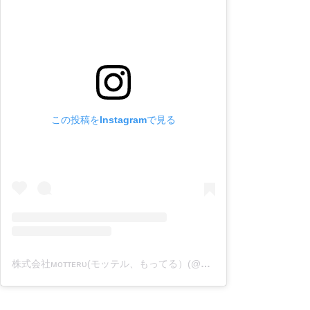
この投稿をInstagramで見る
株式会社ᴍᴏᴛᴛᴇʀᴜ(モッテル、もってる）(@motteru_enjoy)がシェアした投稿