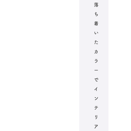
落
ち
着
い
た
カ
ラ
ー
で
イ
ン
テ
リ
ア