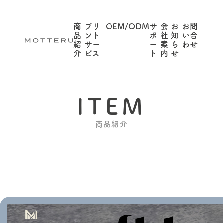
商
プリ
OEM/ODM
サ
会
お
お問
品
ント
ポ
社
知
い合
紹
サー
ー
案
ら
わせ
介
ビス
ト
内
せ
ITEM
商品紹介