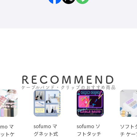
RECOMMEND
ケーブルバンド・クリップのおすすめ商品
sofumo マ
sofumo ソ
umo マ
ソフト
グネット式
フトタッチ
ットケ
チ ケー