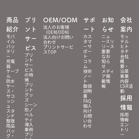
商品
プリ
OEM/ODM
サポ
お知
会社
法人のお客様
紹介
ント
ート
らせ
案内
（OEM/ODN）
モバ
カス
ニュ
モッ
法人向けお問い
サー
イル
タマ
ースリ
テル
合わせ
バッ
ーサ
リース
ヒト
プリントサービ
ビス
テリ
ポー
重要
タチ
スTOP
プリ
ー
ト
なお
会社
ント
充電
コラ
知ら
概
サー
器
ム
せ
要・
ビス
ケーブ
技術
メディ
沿革
の特
ル
ノー
ア掲
事業
徴
防水
ト
載情
内容
プリ
ケー
取扱
報
CSR活
ント
ス・
説明
動
グッ
サコ
書
採用
ズ
ッシ
FAQ
シーン
ュ
個人
情報
別ノ
スタ
向け
ベル
採用
ンド
お問
ティ
情報
整理
い合
導入
エン
用品
わせ
事例
トリ
バッ
プリ
ー
グ・