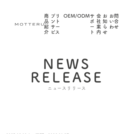
商
プリ
OEM/ODM
サ
会
お
お問
品
ント
ポ
社
知
い合
紹
サー
ー
案
ら
わせ
介
ビス
ト
内
せ
NEWS
RELEASE
ニュースリリース