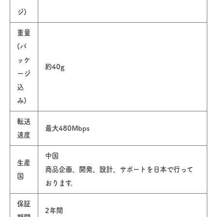
ジ)
重量
(パ
ッケ
約40g
ージ
込
み)
転送
最大480Mbps
速度
中国
生産
商品企画、開発、設計、サポートを日本で行って
国
おります。
保証
2年間