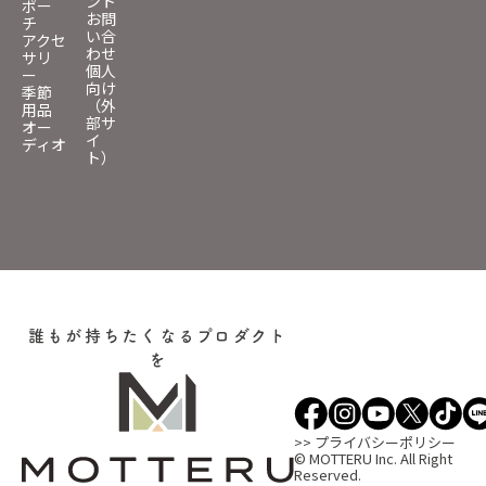
ント
ポー
お問
チ
い合
アクセ
わせ
サリ
個人
ー
向け
季節
（外
用品
部サ
オー
イ
ディオ
ト）
誰もが持ちたくなるプロダクト
を
>> プライバシーポリシー
© MOTTERU Inc. All Right
Reserved.