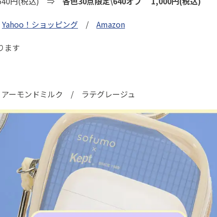
640円(税込) ⇒
各色30点限定\640オフ 1,000円(税込)
/
Yahoo！ショッピング
/
Amazon
ります
 アーモンドミルク / ラテグレージュ