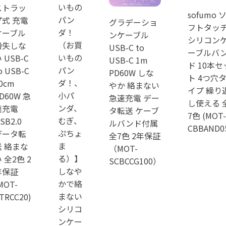
いもの
ストラッ
sofumo 
パン
プ式 充電
グラデーショ
フトタッ
ダ！
ケーブル
ンケーブル
シリコン
（お買
紛失しな
USB-C to
ーブルバ
いもの
 USB-C
USB-C 1m
ド 10本セ
パン
o USB-C
PD60W しな
ト 4つ穴
ダ！、
0cm
やか 絡まない
イプ 繰り
小パ
D60W 急
急速充電 デー
し使える 
ンダ、
速充電
タ転送 ケーブ
7色 (MOT-
むぎ、
SB2.0
ルバンド付属
CBBAND0
ぷちょ
データ転
全7色 2年保証
ま
送 絡まな
（MOT-
る）】
 全2色 2
SCBCCG100）
しなや
年保証
かで絡
MOT-
まない
TRCC20)
シリコ
ンケー