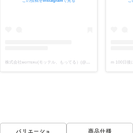
この投稿をInstagramで見る
こ
株式会社ᴍᴏᴛᴛᴇʀᴜ(モッテル、もってる）(@motteru_enjoy)がシェアした投稿
バリエーショ
商品仕様