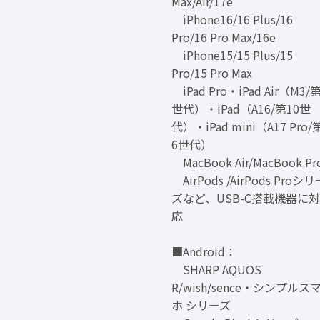
Max/Air/17e
iPhone16/16 Plus/16
Pro/16 Pro Max/16e
iPhone15/15 Plus/15
Pro/15 Pro Max
iPad Pro・iPad Air（M3/
世代）・iPad（A16/第10世
代）・iPad mini（A17 Pro/
6世代）
MacBook Air/MacBook Pr
AirPods /AirPods Proシリ
ズなど、USB-C搭載機器に対
応
■Android：
SHARP AQUOS
R/wish/sence・シンプルス
ホ シリーズ