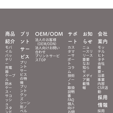
商品
プリ
OEM/ODM
サポ
お知
会社
法人のお客様
紹介
ント
ート
らせ
案内
（OEM/ODN）
モバ
カス
ニュ
モッ
法人向けお問い
サー
イル
タマ
ースリ
テル
合わせ
バッ
ーサ
リース
ヒト
プリントサービ
ビス
テリ
ポー
重要
タチ
スTOP
プリ
ー
ト
なお
会社
ント
充電
コラ
知ら
概
サー
器
ム
せ
要・
ビス
ケーブ
技術
メディ
沿革
の特
ル
ノー
ア掲
事業
徴
防水
ト
載情
内容
プリ
ケー
取扱
報
CSR活
ント
ス・
説明
動
グッ
サコ
書
採用
ズ
ッシ
FAQ
シーン
ュ
個人
情報
別ノ
スタ
向け
ベル
採用
ンド
お問