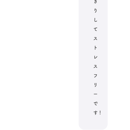
き
り
し
て
ス
ト
レ
ス
フ
リ
ー
で
す！