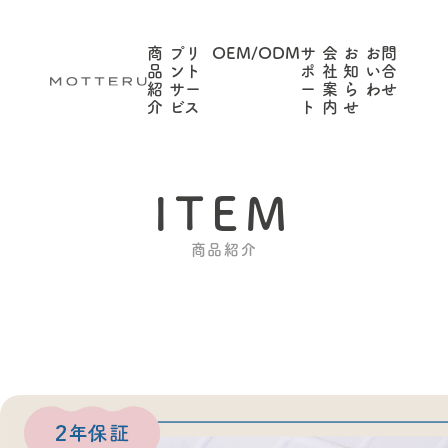
商
プリ
OEM/ODM
サ
会
お
お問
品
ント
ポ
社
知
い合
紹
サー
ー
案
ら
わせ
介
ビス
ト
内
せ
ITEM
商品紹介