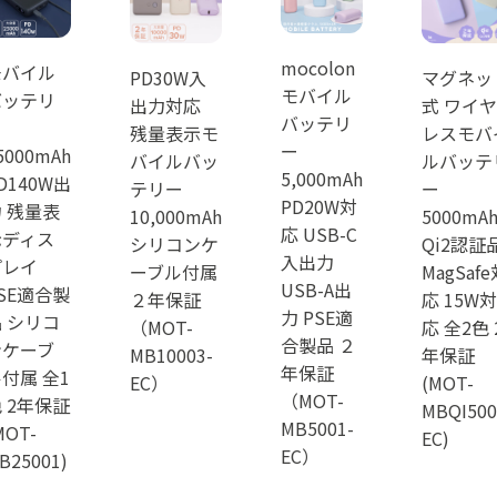
mocolon
モバイル
PD30W入
マグネッ
モバイル
バッテリ
出力対応
式 ワイヤ
バッテリ
ー
残量表示モ
レスモバ
ー
5000mAh
バイルバッ
ルバッテ
5,000mAh
D140W出
テリー
ー
PD20W対
 残量表
10,000mAh
5000mA
応 USB-C
示ディス
シリコンケ
Qi2認証
入出力
プレイ
ーブル付属
MagSafe
USB-A出
SE適合製
２年保証
応 15W対
力 PSE適
 シリコ
（MOT-
応 全2色 
合製品 ２
ンケーブ
MB10003-
年保証
年保証
付属 全1
EC）
(MOT-
（MOT-
 2年保証
MBQI500
MB5001-
MOT-
EC)
EC）
B25001)