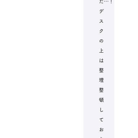
た…！
デ
ス
ク
の
上
は
整
理
整
頓
し
て
お