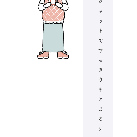
グ
ネ
ッ
ト
で
す
っ
き
り
ま
と
ま
る
ケ