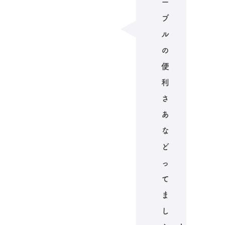
ー
ブ
ル
の
便
利
さ
あ
な
ど
っ
て
ま
し