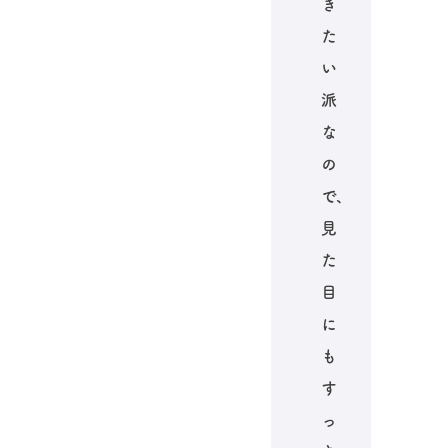
き
た
い
派
な
の
で、
見
た
目
に
も
す
っ