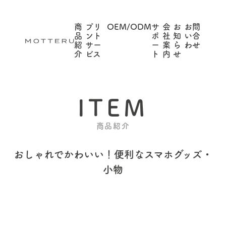
商
プリ
OEM/ODM
サ
会
お
お問
品
ント
ポ
社
知
い合
紹
サー
ー
案
ら
わせ
介
ビス
ト
内
せ
ITEM
商品紹介
おしゃれでかわいい！
便利なスマホグッズ・
小物