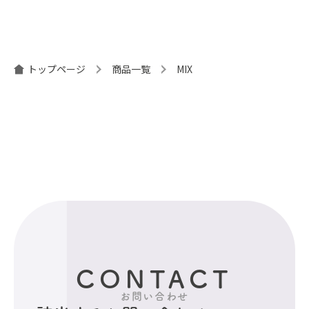
ナ
ビ
ゲ
ー
トップページ
商品一覧
MIX
シ
ョ
ン
CONTACT
お問い合わせ