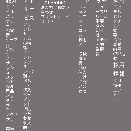
（OEM/ODN）
モバ
カス
ニュ
モッ
法人向けお問い
サー
イル
タマ
ースリ
テル
合わせ
バッ
ーサ
リース
ヒト
プリントサービ
ビス
テリ
ポー
重要
タチ
スTOP
プリ
ー
ト
なお
会社
ント
充電
コラ
知ら
概
サー
器
ム
せ
要・
ビス
ケーブ
技術
メディ
沿革
の特
ル
ノー
ア掲
事業
徴
防水
ト
載情
内容
プリ
ケー
取扱
報
CSR活
ント
ス・
説明
動
グッ
サコ
書
採用
ズ
ッシ
FAQ
シーン
ュ
個人
情報
別ノ
スタ
向け
ベル
採用
ンド
お問
ティ
情報
整理
い合
導入
エン
用品
わせ
事例
トリ
バッ
プリ
ー
グ・
ント
ポー
お問
チ
い合
アクセ
わせ
サリ
個人
ー
向け
季節