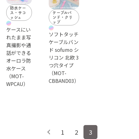
防水ケー
ス・サコ
ケーブルバ
ッシュ
ンド・クリ
ップ
ケースにい
ソフトタッチ
れたまま写
ケーブルバン
真撮影や通
ド sofumo シ
話ができる
リコン 北欧 3
オーロラ防
つ穴タイプ
水ケース
（MOT-
（MOT-
CBBAND03）
WPCAU）
投
1
2
3
稿