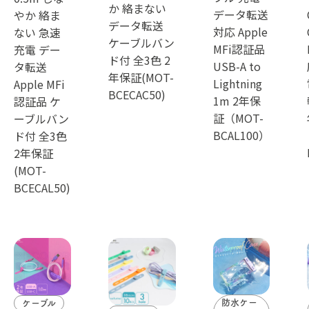
か 絡まない
データ転送
やか 絡ま
データ転送
対応 Apple
ない 急速
ケーブルバン
MFi認証品
充電 デー
ド付 全3色 2
USB-A to
タ転送
年保証(MOT-
Lightning
Apple MFi
BCECAC50)
1m 2年保
認証品 ケ
証（MOT-
ーブルバン
BCAL100）
ド付 全3色
2年保証
(MOT-
BCECAL50)
防水ケー
ケーブル