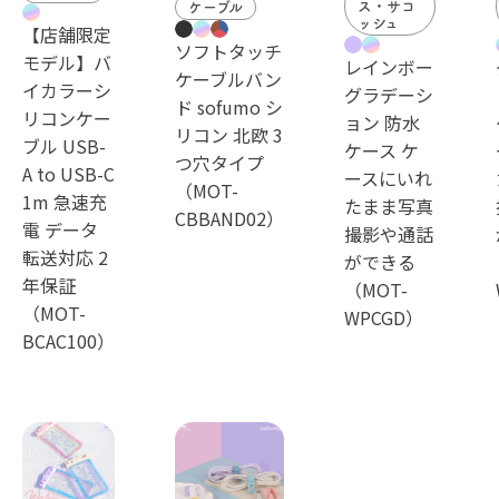
ス・サコ
ケーブル
ッシュ
【店舗限定
ソフトタッチ
モデル】バ
レインボー
ケーブルバン
イカラーシ
グラデーシ
ド sofumo シ
リコンケー
ョン 防水
リコン 北欧 3
ブル USB-
ケース ケ
つ穴タイプ
A to USB-C
ースにいれ
（MOT-
1m 急速充
たまま写真
CBBAND02）
電 データ
撮影や通話
転送対応 2
ができる
年保証
（MOT-
（MOT-
WPCGD）
BCAC100）