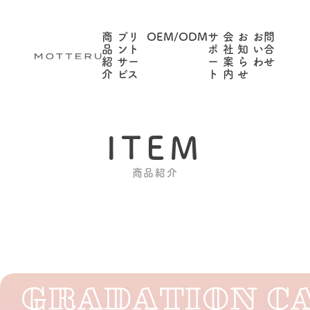
商
プリ
OEM/ODM
サ
会
お
お問
品
ント
ポ
社
知
い合
紹
サー
ー
案
ら
わせ
介
ビス
ト
内
せ
ITEM
商品紹介