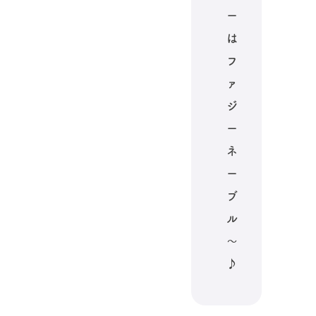
ー
は
フ
ァ
ジ
ー
ネ
ー
ブ
ル
～
♪