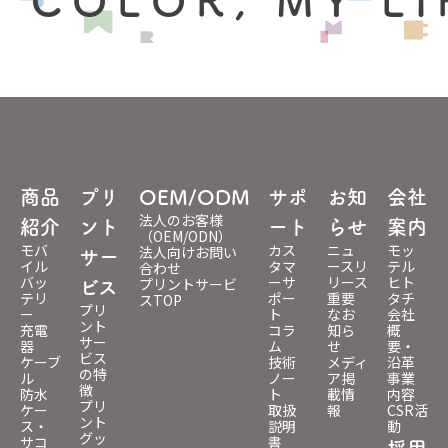
 COLOR, MY LI
商品
プリ
OEM/ODM
サポ
お知
会社
法人のお客様
紹介
ント
ート
らせ
案内
（OEM/ODN）
モバ
カス
ニュ
モッ
法人向けお問い
サー
イル
タマ
ースリ
テル
合わせ
バッ
ーサ
リース
ヒト
プリントサービ
ビス
テリ
ポー
重要
タチ
スTOP
プリ
ー
ト
なお
会社
ント
充電
コラ
知ら
概
サー
器
ム
せ
要・
ビス
ケーブ
技術
メディ
沿革
の特
ル
ノー
ア掲
事業
徴
防水
ト
載情
内容
プリ
ケー
取扱
報
CSR活
ント
ス・
説明
動
グッ
サコ
書