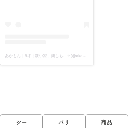
あかもん｜9坪￤狭い家、楽しも♩✧(@akamo_n)がシェアした投稿
シー
バリ
商品