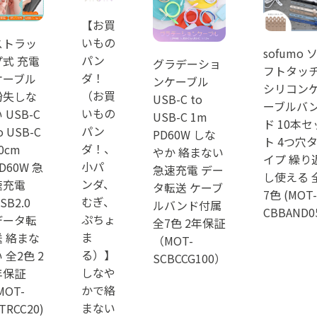
【お買
いもの
ストラッ
sofumo 
パン
プ式 充電
グラデーショ
フトタッ
ダ！
ケーブル
ンケーブル
シリコン
（お買
紛失しな
USB-C to
ーブルバ
いもの
 USB-C
USB-C 1m
ド 10本セ
パン
o USB-C
PD60W しな
ト 4つ穴
ダ！、
0cm
やか 絡まない
イプ 繰り
小パ
D60W 急
急速充電 デー
し使える 
ンダ、
速充電
タ転送 ケーブ
7色 (MOT-
むぎ、
SB2.0
ルバンド付属
CBBAND0
ぷちょ
データ転
全7色 2年保証
ま
送 絡まな
（MOT-
る）】
 全2色 2
SCBCCG100）
しなや
年保証
かで絡
MOT-
まない
TRCC20)