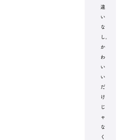
違
い
な
し。
か
わ
い
い
だ
け
じ
ゃ
な
く