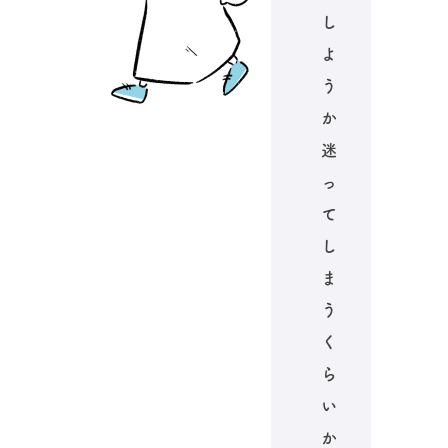
し
よ
う
か
迷
っ
て
し
ま
う
く
ら
い
か