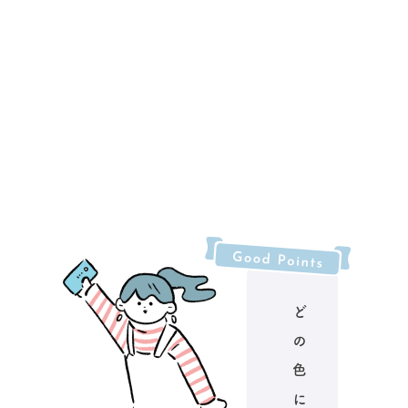
ど
の
色
に