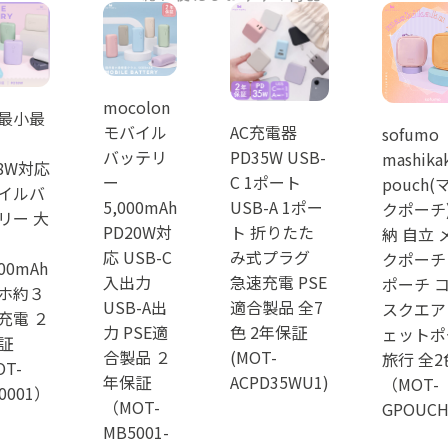
mocolon
最小最
モバイル
AC充電器
sofumo
バッテリ
PD35W USB-
mashika
18W対応
ー
C 1ポート
pouch
イルバ
5,000mAh
USB-A 1ポー
クポーチ)
リー 大
PD20W対
ト 折りたた
納 自立 
応 USB-C
み式プラグ
クポーチ
000mAh
入出力
急速充電 PSE
ポーチ 
ホ約３
USB-A出
適合製品 全7
スクエア
充電 ２
力 PSE適
色 2年保証
ェットポ
証
合製品 ２
(MOT-
旅行 全2
T-
年保証
ACPD35WU1)
（MOT-
0001）
（MOT-
GPOUC
MB5001-