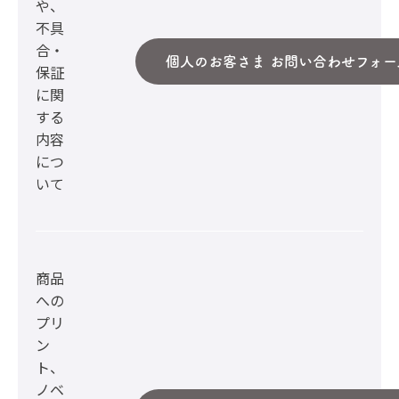
や、
不具
合・
個人のお客さま お問い合わせフォー
保証
に関
する
内容
につ
いて
商品
への
プリ
ン
ト、
ノベ