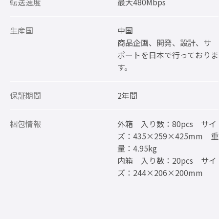
転送速度
最大480Mbps
生産国
中国
商品企画、開発、設計、サ
ポートを日本で行っておりま
す。
保証期間
2年間
梱包情報
外箱 入り数：80pcs サイ
ズ：435×259×425mm 重
量：4.95kg
内箱 入り数：20pcs サイ
ズ：244×206×200mm