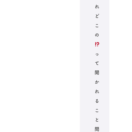
れ
ど
こ
の
っ
て
聞
か
れ
る
こ
と
間