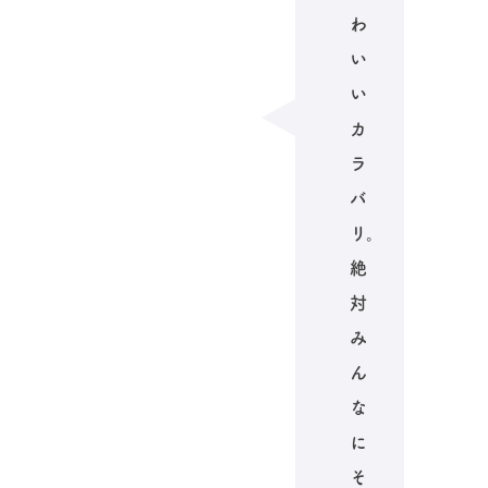
わ
い
い
カ
ラ
バ
リ。
絶
対
み
ん
な
に
そ