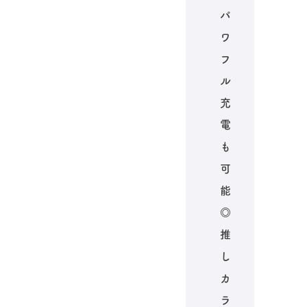
パ
ワ
フ
ル
充
電
も
可
能
◎
推
し
カ
ラ