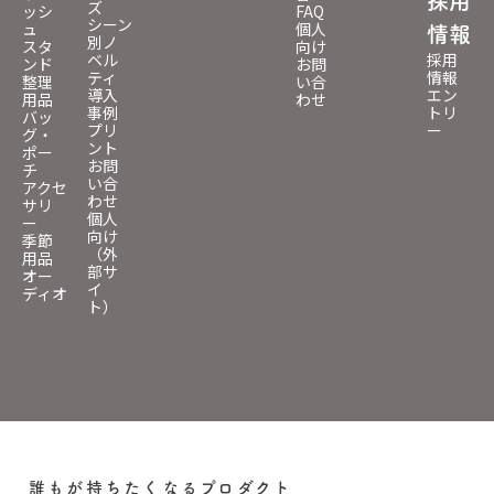
採用
ズ
ッシ
FAQ
シーン
ュ
個人
情報
別ノ
スタ
向け
ベル
採用
ンド
お問
ティ
情報
整理
い合
導入
エン
用品
わせ
事例
トリ
バッ
プリ
ー
グ・
ント
ポー
お問
チ
い合
アクセ
わせ
サリ
個人
ー
向け
季節
（外
用品
部サ
オー
イ
ディオ
ト）
誰もが持ちたくなるプロダクト