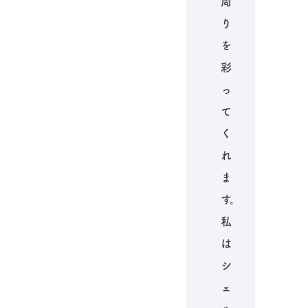
周
り
を
彩
っ
て
く
れ
ま
す。
私
は
シ
ェ