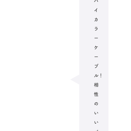
バ
イ
カ
ラ
ー
ケ
ー
ブ
ル！
相
性
の
い
い