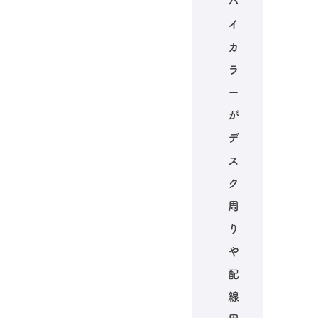
バ
イ
カ
ラ
ー
が
デ
ス
ク
周
り
や
配
線