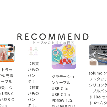
RECOMMEND
ケーブルのおすすめ商品
【お買
いもの
ストラッ
sofumo 
パン
プ式 充電
グラデーショ
フトタッ
ダ！
ケーブル
ンケーブル
シリコン
（お買
紛失しな
USB-C to
ーブルバ
いもの
 USB-C
USB-C 1m
ド 10本セ
パン
o USB-C
PD60W しな
ト 4つ穴
ダ！、
0cm
やか 絡まない