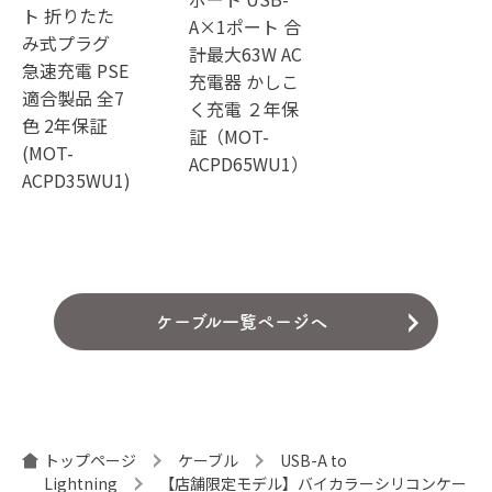
ト 折りたた
A×1ポート 合
み式プラグ
計最大63W AC
急速充電 PSE
充電器 かしこ
適合製品 全7
く充電 ２年保
色 2年保証
証（MOT-
(MOT-
ACPD65WU1）
ACPD35WU1)
ケーブル一覧ページへ
トップページ
ケーブル
USB-A to
Lightning
【店舗限定モデル】バイカラーシリコンケー