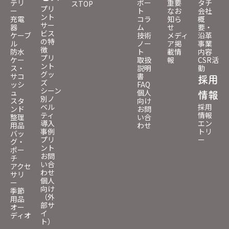
テリ
ポー
重要
タチ
スTOP
プリ
ー
ト
なお
会社
ント
充電
コラ
知ら
概
サー
器
ム
せ
要・
ビス
ケーブ
技術
メディ
沿革
の特
ル
ノー
ア掲
事業
徴
防水
ト
載情
内容
プリ
ケー
取扱
報
CSR活
ント
ス・
説明
動
グッ
サコ
書
採用
ズ
ッシ
FAQ
シーン
ュ
個人
情報
別ノ
スタ
向け
ベル
採用
ンド
お問
ティ
情報
整理
い合
導入
エン
用品
わせ
事例
トリ
バッ
プリ
ー
グ・
ント
ポー
お問
チ
い合
アクセ
わせ
サリ
個人
ー
向け
季節
（外
用品
部サ
オー
イ
ディオ
ト）