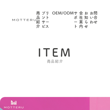
商
プリ
OEM/ODM
サ
会
お
お問
品
ント
ポ
社
知
い合
紹
サー
ー
案
ら
わせ
介
ビス
ト
内
せ
ITEM
商品紹介