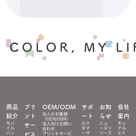
 COLOR, MY LI
商品
プリ
OEM/ODM
サポ
お知
会社
法人のお客様
紹介
ント
ート
らせ
案内
（OEM/ODN）
モバ
カス
ニュ
モッ
法人向けお問い
サー
イル
タマ
ースリ
テル
合わせ
バッ
ーサ
リース
ヒト
プリントサービ
ビス