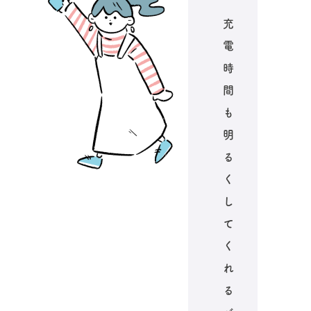
充
電
時
間
も
明
る
く
し
て
く
れ
る