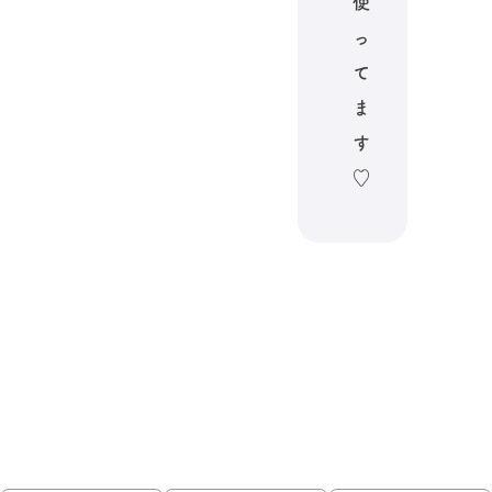
使
っ
て
ま
す
♡