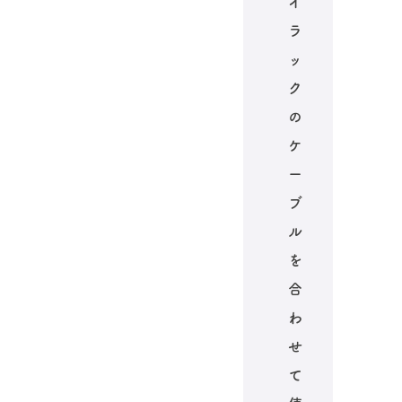
イ
ラ
ッ
ク
の
ケ
ー
ブ
ル
を
合
わ
せ
て