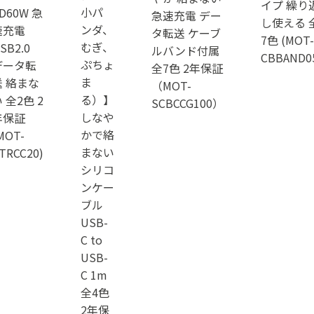
イプ 繰り
小パ
D60W 急
急速充電 デー
し使える 
ンダ、
速充電
タ転送 ケーブ
7色 (MOT-
むぎ、
SB2.0
ルバンド付属
CBBAND0
ぷちょ
データ転
全7色 2年保証
ま
送 絡まな
（MOT-
る）】
 全2色 2
SCBCCG100）
しなや
年保証
かで絡
MOT-
まない
TRCC20)
シリコ
ンケー
ブル
USB-
C to
USB-
C 1m
全4色
2年保