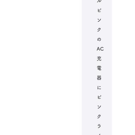
ル
ピ
ン
ク
の
AC
充
電
器
に
ピ
ン
ク
ラ