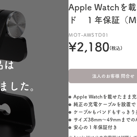
Apple Watc
ド １年保証（MO
MOT-AWSTD01
¥2,180
(税込)
品は
こ
法人のお客様 問合せ
ました。
販売を
Apple Watchを載せたま
純正の充電ケーブルを設置で
ケーブルもバンドもすっきり
サイズ38mm～49mmまでのA
安心の１年保証付き