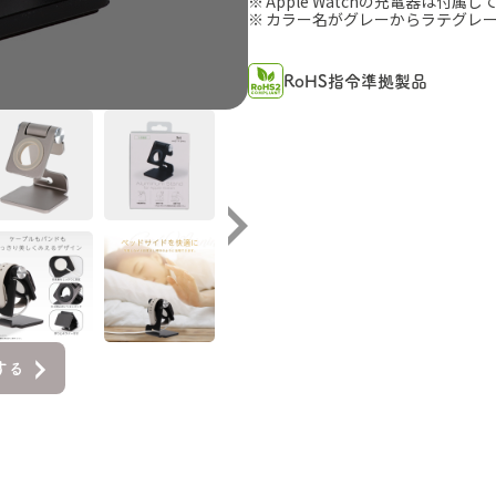
Apple Watchの充電器は
カラー名がグレーからラテグレ
RoHS指令準拠製品
する