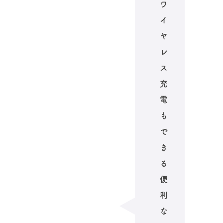
ワ
イ
ヤ
レ
ス
充
電
も
で
き
る
便
利
な