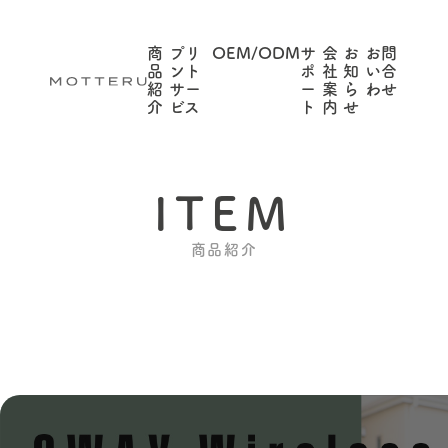
商
プリ
OEM/ODM
サ
会
お
お問
品
ント
ポ
社
知
い合
紹
サー
ー
案
ら
わせ
介
ビス
ト
内
せ
ITEM
商品紹介