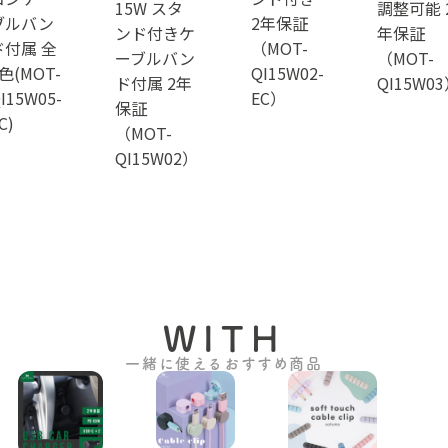
15W スタ
調整可能 
ブルバン
2年保証
ンド付きケ
年保証
ド付属 全
（MOT-
ーブルバン
（MOT-
色(MOT-
QI15W02-
ド付属 2年
QI15W0
I15W05-
EC）
保証
C)
（MOT-
QI15W02）
WITH
一緒に使えるおすすめ商品