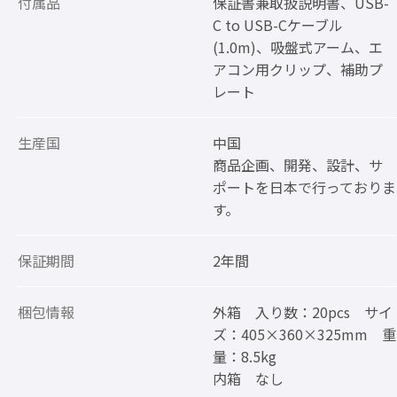
付属品
保証書兼取扱説明書、USB-
C to USB-Cケーブル
(1.0m)、吸盤式アーム、エ
アコン用クリップ、補助プ
レート
生産国
中国
商品企画、開発、設計、サ
ポートを日本で行っておりま
す。
保証期間
2年間
梱包情報
外箱 入り数：20pcs サイ
ズ：405×360×325mm 重
量：8.5kg
内箱 なし