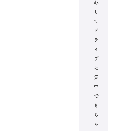
心
し
て
ド
ラ
イ
ブ
に
集
中
で
き
ち
ゃ