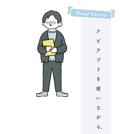
ナ
ビ
ア
プ
リ
を
使
い
な
が
ら、