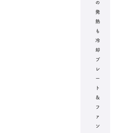
の
発
熱
も
冷
却
プ
レ
ー
ト
＆
フ
ァ
ン