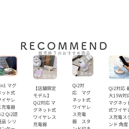
い場合、サポートセンターにお
問い合わせください。
RECOMMEND
販売終了のおすすめ商品
in1 マグ
Qi2対
【店舗限定
Qi2対応 
ネット式
応 マグ
モデル】
大15W対
ワイヤレ
ネット式
Qi2対応 マ
マグネッ
ス充電器
ワイヤレ
グネット式
式ワイヤ
i2 Qi2認
ス充電
ワイヤレス
ス充電ス
証品 シリ
器 スタ
充電器
ンド 角度
コンケー
ンド付き