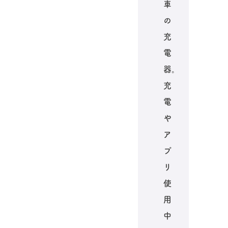
車
の
充
電
器。
充
電
や
ア
プ
リ
使
用
中