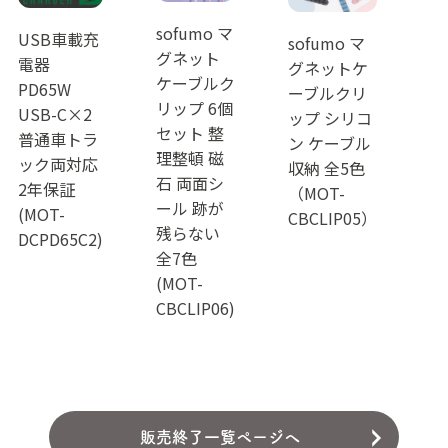
sofumo マ
USB車載充
sofumo マ
グネット
電器
グネットケ
ケーブルク
PD65W
ーブルクリ
リップ 6個
USB-C×2
ップ シリコ
セット 整
普通車トラ
ン ケーブル
理整頓 磁
ック両対応
収納 全5色
石 両面シ
2年保証
（MOT-
ール 跡が
(MOT-
CBCLIP05）
残らない
DCPD65C2)
全7色
(MOT-
CBCLIP06)
販売終了一覧ページへ