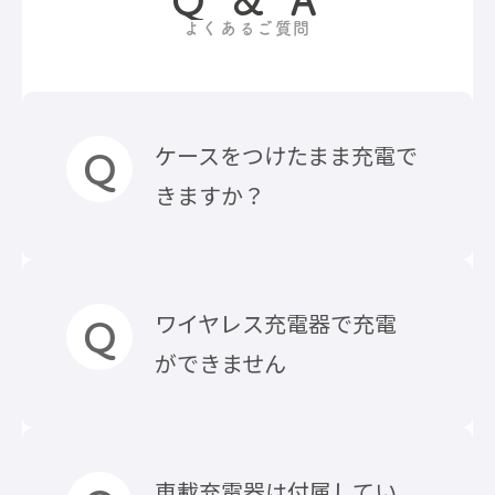
Q & A
よくあるご質問
ケースをつけたまま充電で
きますか？
Magsafe対応、Qi2対応のケース
ワイヤレス充電器で充電
であれば、ケースをつけたまま
ができません
で、マグネット充電が可能です。
※約5mm以上の厚みがある、背
面が平らでないケースや、スマ
以下の内容ご確認ください。
車載充電器は付属してい
ホリングや金属製、磁器を帯び