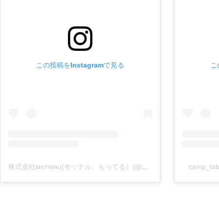
この投稿をInstagramで見る
こ
株式会社ᴍᴏᴛᴛᴇʀᴜ(モッテル、もってる）(@motteru_enjoy)がシェアした投稿
camp_t