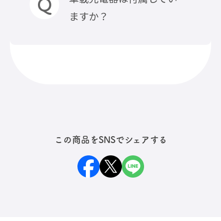
・iOSは最新にバージョンアップ
たケースおよびクレジットカー
ますか？
を行い再起動してお試しくださ
ドは事前に取りはずしてくださ
い。
い。
・『PD30W以上』の車載充電器
車載充電器は付属しておりませ
使用してください。
ん。別途『PD30W以上の車載充
・充電器のケーブルが変えられ
電器』をご用意ください。
る場合、別のケーブルに変えてお
本製品はワイヤレス充電だけで
試しください。
なく、冷却プレート・冷却ファ
・約5mm以上の厚みがある、背
この商品をSNSでシェアする
ンにも電力を使用しますため、
面が平らではないスマホリン
PD30W未満の充電器では充電が
グ、金属製のケースや、クレジッ
できませんのでご注意くださ
トカードは事前に取り外してご
い。
利用ください。
お試しいただいても改善されな