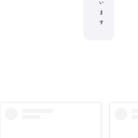
い
ま
す