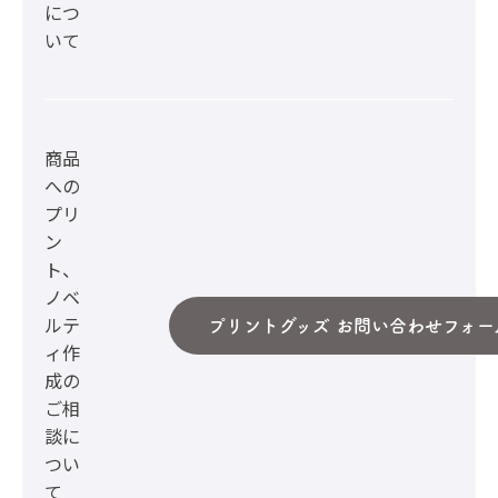
につ
いて
商品
への
プリ
ン
ト、
ノベ
ルテ
プリントグッズ お問い合わせフォー
ィ作
成の
ご相
談に
つい
て