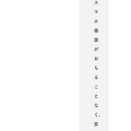
ス
マ
ホ
画
面
が
お
ち
る
こ
と
な
く、
安