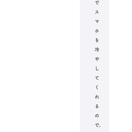
で
ス
マ
ホ
を
冷
や
し
て
く
れ
る
の
で、