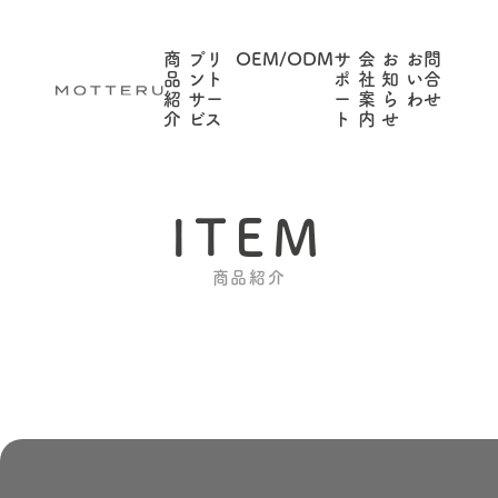
商
プリ
OEM/ODM
サ
会
お
お問
品
ント
ポ
社
知
い合
紹
サー
ー
案
ら
わせ
介
ビス
ト
内
せ
ITEM
商品紹介