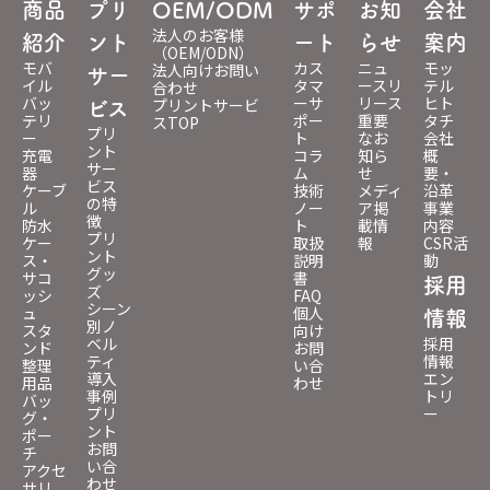
商品
プリ
OEM/ODM
サポ
お知
会社
法人のお客様
紹介
ント
ート
らせ
案内
（OEM/ODN）
モバ
カス
ニュ
モッ
法人向けお問い
サー
イル
タマ
ースリ
テル
合わせ
バッ
ーサ
リース
ヒト
プリントサービ
ビス
テリ
ポー
重要
タチ
スTOP
プリ
ー
ト
なお
会社
ント
充電
コラ
知ら
概
サー
器
ム
せ
要・
ビス
ケーブ
技術
メディ
沿革
の特
ル
ノー
ア掲
事業
徴
防水
ト
載情
内容
プリ
ケー
取扱
報
CSR活
ント
ス・
説明
動
グッ
サコ
書
採用
ズ
ッシ
FAQ
シーン
ュ
個人
情報
別ノ
スタ
向け
ベル
採用
ンド
お問
ティ
情報
整理
い合
導入
エン
用品
わせ
事例
トリ
バッ
プリ
ー
グ・
ント
ポー
お問
チ
い合
アクセ
わせ
サリ