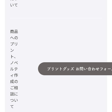
いて
商品
への
プリ
ン
ト、
ノベ
ルテ
プリントグッズ お問い合わせフォー
ィ作
成の
ご相
談に
つい
て