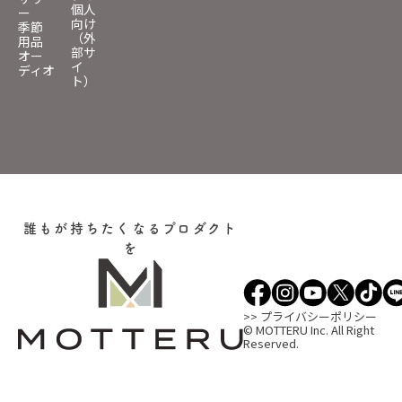
個人
ー
向け
季節
（外
用品
部サ
オー
イ
ディオ
ト）
誰もが持ちたくなるプロダクト
を
>> プライバシーポリシー
© MOTTERU Inc. All Right
Reserved.