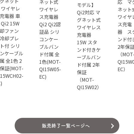
グネット
ネット式
応 マ
モデル】
 ワイヤレ
ワイヤレ
ネット
Qi2対応 マ
充電器 車
ス充電器
ワイヤ
グネット式
 Qi2 15W
Qi2 Qi2認
ス充電
ワイヤレス
却ファン
証品 シリ
器 ス
充電器
冷却プレ
コンケー
ンド付
15W スタ
ト付 シリ
ブルバン
2年保
ンド付きケ
ンケーブル
ド付属 全
（MOT
ーブルバン
属 全1色 2
1色(MOT-
QI15W0
ド付属 2年
保証(MOT-
QI15W05-
EC）
保証
I15WCH02-
EC)
（MOT-
)
QI15W02）
販売終了一覧ページへ