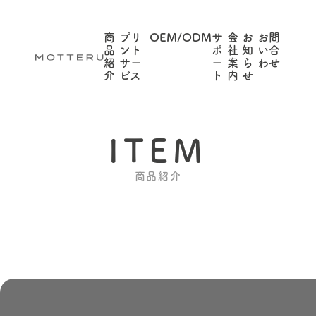
商
プリ
OEM/ODM
サ
会
お
お問
品
ント
ポ
社
知
い合
紹
サー
ー
案
ら
わせ
介
ビス
ト
内
せ
ITEM
商品紹介