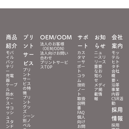
商品
プリ
OEM/ODM
サポ
お知
会社
法人のお客様
紹介
ント
ート
らせ
案内
（OEM/ODN）
モバ
カス
ニュ
モッ
法人向けお問い
サー
イル
タマ
ースリ
テル
合わせ
バッ
ーサ
リース
ヒト
プリントサービ
ビス
テリ
ポー
重要
タチ
スTOP
プリ
ー
ト
なお
会社
ント
充電
コラ
知ら
概
サー
器
ム
せ
要・
ビス
ケーブ
技術
メディ
沿革
の特
ル
ノー
ア掲
事業
徴
防水
ト
載情
内容
プリ
ケー
取扱
報
CSR活
ント
ス・
説明
動
グッ
サコ
書
採用
ズ
ッシ
FAQ
シーン
ュ
個人
情報
別ノ
スタ
向け
ベル
採用
ンド
お問