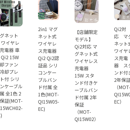
2in1 マグ
Qi2対
【店舗限定
グネット
ネット式
応 マ
モデル】
 ワイヤレ
ワイヤレ
ネット
Qi2対応 マ
充電器 車
ス充電器
ワイヤ
グネット式
 Qi2 15W
Qi2 Qi2認
ス充電
ワイヤレス
却ファン
証品 シリ
器 ス
充電器
冷却プレ
コンケー
ンド付
15W スタ
ト付 シリ
ブルバン
2年保
ンド付きケ
ンケーブル
ド付属 全
（MOT
ーブルバン
属 全1色 2
1色(MOT-
QI15W0
ド付属 2年
保証(MOT-
QI15W05-
EC）
保証
I15WCH02-
EC)
（MOT-
)
QI15W02）