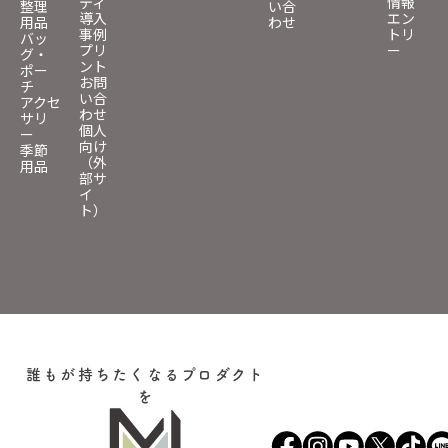
ティ
情報
整理
い合
導入
エン
用品
わせ
事例
トリ
バッ
プリ
ー
グ・
ント
ポー
お問
チ
い合
アクセ
わせ
サリ
個人
ー
向け
季節
（外
用品
部サ
イ
ト）
誰もが持ちたくなるプロダクト
を