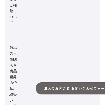
ご相
談に
つい
て
商品
の大
量購
入や
商品
開発
の依
頼、
法人のお客さま お問い合わせフォー
取扱
い、