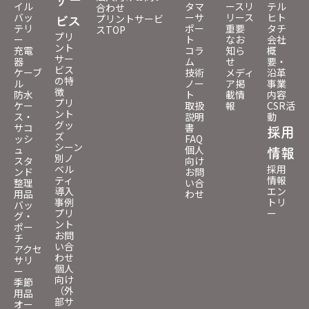
イル
タマ
ースリ
テル
合わせ
バッ
ーサ
リース
ヒト
プリントサービ
ビス
テリ
ポー
重要
タチ
スTOP
プリ
ー
ト
なお
会社
ント
充電
コラ
知ら
概
サー
器
ム
せ
要・
ビス
ケーブ
技術
メディ
沿革
の特
ル
ノー
ア掲
事業
徴
防水
ト
載情
内容
プリ
ケー
取扱
報
CSR活
ント
ス・
説明
動
グッ
サコ
書
採用
ズ
ッシ
FAQ
シーン
ュ
個人
情報
別ノ
スタ
向け
ベル
採用
ンド
お問
ティ
情報
整理
い合
導入
エン
用品
わせ
事例
トリ
バッ
プリ
ー
グ・
ント
ポー
お問
チ
い合
アクセ
わせ
サリ
個人
ー
向け
季節
（外
用品
部サ
オー