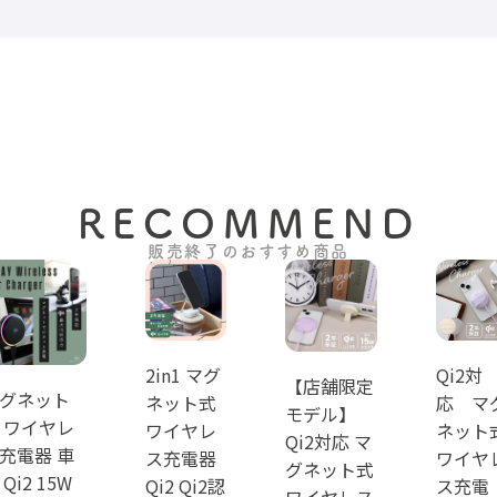
RECOMMEND
販売終了のおすすめ商品
2in1 マグ
Qi2対
【店舗限定
グネット
ネット式
応 マ
モデル】
 ワイヤレ
ワイヤレ
ネット
Qi2対応 マ
充電器 車
ス充電器
ワイヤ
グネット式
 Qi2 15W
Qi2 Qi2認
ス充電
ワイヤレス