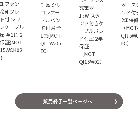
却ファン
証品 シリ
器 ス
充電器
冷却プレ
コンケー
ンド付
15W スタ
ト付 シリ
ブルバン
2年保
ンド付きケ
ンケーブル
ド付属 全
（MOT
ーブルバン
属 全1色 2
1色(MOT-
QI15W0
ド付属 2年
保証(MOT-
QI15W05-
EC）
保証
I15WCH02-
EC)
（MOT-
)
QI15W02）
販売終了一覧ページへ