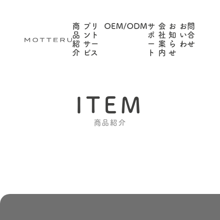
商
プリ
OEM/ODM
サ
会
お
お問
品
ント
ポ
社
知
い合
紹
サー
ー
案
ら
わせ
介
ビス
ト
内
せ
ITEM
商品紹介