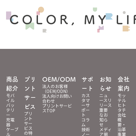
 COLOR, MY LI
商品
プリ
OEM/ODM
サポ
お知
会社
法人のお客様
紹介
ント
ート
らせ
案内
（OEM/ODN）
モバ
カス
ニュ
モッ
法人向けお問い
サー
イル
タマ
ースリ
テル
合わせ
バッ
ーサ
リース
ヒト
プリントサービ
ビス
テリ
ポー
重要
タチ
スTOP
プリ
ー
ト
なお
会社
ント
充電
コラ
知ら
概
サー
器
ム
せ
要・
ビス
ケーブ
技術
メディ
沿革
の特
ル
ノー
ア掲
事業