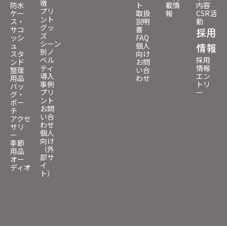
徴
防水
ト
載情
内容
プリ
ケー
取扱
報
CSR活
ント
ス・
説明
動
グッ
サコ
書
採用
ズ
ッシ
FAQ
シーン
ュ
個人
情報
別ノ
スタ
向け
ベル
採用
ンド
お問
ティ
情報
整理
い合
導入
エン
用品
わせ
事例
トリ
バッ
プリ
ー
グ・
ント
ポー
お問
チ
い合
アクセ
わせ
サリ
個人
ー
向け
季節
（外
用品
部サ
オー
イ
ディオ
ト）