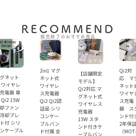
RECOMMEND
販売終了のおすすめ商品
2in1 マグ
Qi2対
【店舗限定
グネット
ネット式
応 マ
モデル】
 ワイヤレ
ワイヤレ
ネット
Qi2対応 マ
充電器 車
ス充電器
ワイヤ
グネット式
 Qi2 15W
Qi2 Qi2認
ス充電
ワイヤレス
却ファン
証品 シリ
器 ス
充電器
冷却プレ
コンケー
ンド付
15W スタ
ト付 シリ
ブルバン
2年保
ンド付きケ
ンケーブル
ド付属 全
（MOT
ーブルバン