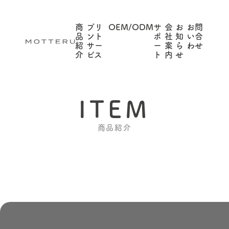
商
プリ
OEM/ODM
サ
会
お
お問
品
ント
ポ
社
知
い合
紹
サー
ー
案
ら
わせ
介
ビス
ト
内
せ
ITEM
商品紹介