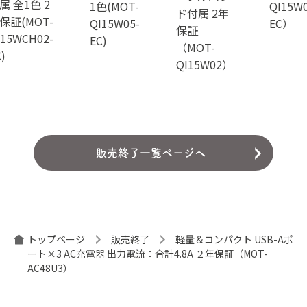
属 全1色 2
1色(MOT-
QI15W0
ド付属 2年
保証(MOT-
QI15W05-
EC）
保証
I15WCH02-
EC)
（MOT-
)
QI15W02）
販売終了一覧ページへ
トップページ
販売終了
軽量＆コンパクト USB-Aポ
ート×3 AC充電器 出力電流：合計4.8A ２年保証（MOT-
AC48U3）