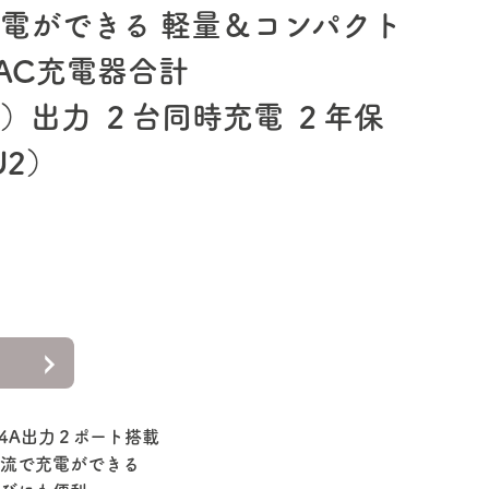
電ができる 軽量＆コンパクト
トAC充電器合計
2.4A）出力 ２台同時充電 ２年保
U2）
ちらの商品は
終了いたしました。
4A出力２ポート搭載
流で充電ができる