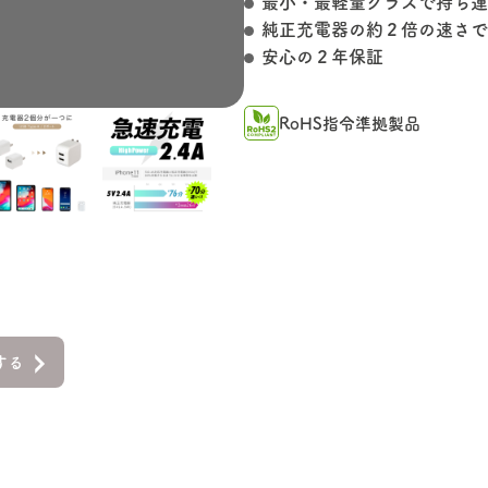
最小・最軽量クラスで持ち運
純正充電器の約２倍の速さで
安心の２年保証
RoHS指令準拠製品
する