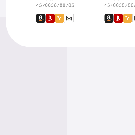
4570058780705
4570058780