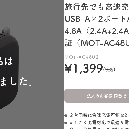
旅行先でも高速充
USB-A×2ポー
4.8A（2.4A+
証（MOT-AC48
MOT-AC48U2
品は
こ
¥1,399
(税込)
ました。
販売を
法人のお客様 問合せ
２台同時に急速充電可能な2.
かしこく充電対応で最適な電