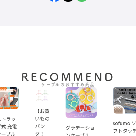
RECOMMEND
ケーブルのおすすめ商品
【お買
いもの
ストラッ
sofumo 
パン
プ式 充電
グラデーショ
フトタッ
ダ！
ケーブル
ンケーブル