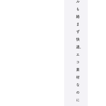
ル
も
絡
ま
ず
快
適。
エ
コ
素
材
な
の
に