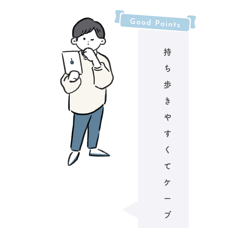
持
ち
歩
き
や
す
く
て
ケ
ー
ブ