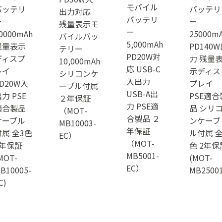
モバイル
バッテリ
バッテリ
出力対応
バッテリ
ー
ー
残量表示モ
ー
0000mAh
25000m
バイルバッ
5,000mAh
残量表示
PD140
テリー
PD20W対
ディスプ
力 残量
10,000mAh
応 USB-C
レイ
示ディス
シリコンケ
入出力
D20W入
プレイ
ーブル付属
USB-A出
力 PSE
PSE適合
２年保証
力 PSE適
適合製品
品 シリ
（MOT-
合製品 ２
ケーブル
ンケーブ
MB10003-
年保証
付属 全3色
ル付属 全
EC）
（MOT-
2年保証
色 2年保
MB5001-
MOT-
(MOT-
EC）
B10005-
MB25001
C)