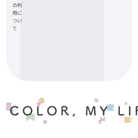
の利
用に
つい
て
 COLOR, MY LI