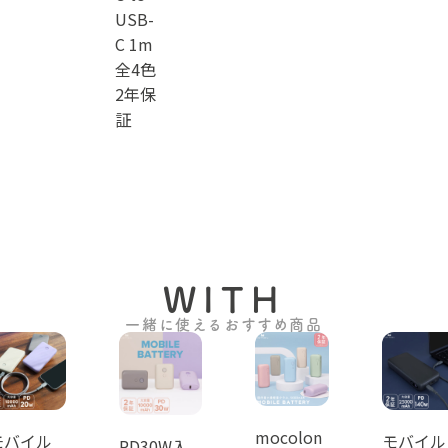
USB-
C 1m
全4色
2年保
証
WITH
一緒に使えるおすすめ商品
mocolon
モバイル
モバイル
PD30W入