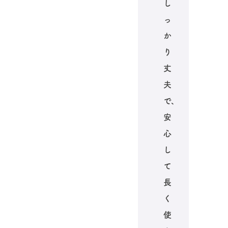
し
っ
か
り
丈
夫
で、
安
心
し
て
長
く
使