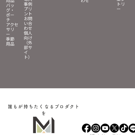
用品
わせ
事例
トリ
バッ
プリ
ー
グ・
ント
ポー
お問
チ
い合
アクセ
わせ
サリ
個人
ー
向け
季節
（外
用品
部サ
イ
ト）
誰もが持ちたくなるプロダクト
を