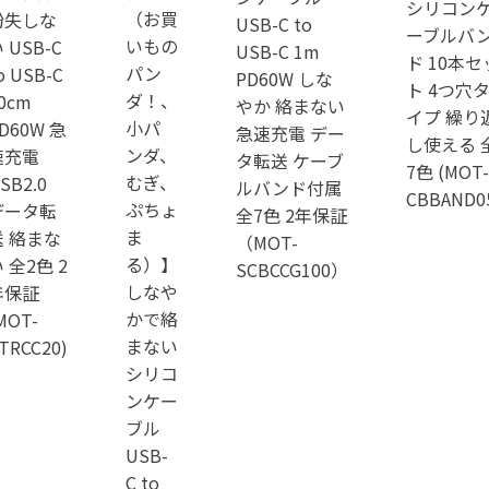
シリコン
（お買
紛失しな
USB-C to
ーブルバ
いもの
 USB-C
USB-C 1m
ド 10本セ
パン
o USB-C
PD60W しな
ト 4つ穴
ダ！、
0cm
やか 絡まない
イプ 繰り
小パ
D60W 急
急速充電 デー
し使える 
ンダ、
速充電
タ転送 ケーブ
7色 (MOT-
むぎ、
SB2.0
ルバンド付属
CBBAND0
ぷちょ
データ転
全7色 2年保証
ま
送 絡まな
（MOT-
る）】
 全2色 2
SCBCCG100）
しなや
年保証
かで絡
MOT-
まない
TRCC20)
シリコ
ンケー
ブル
USB-
C to