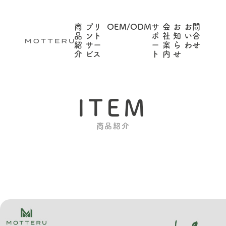
商
プリ
OEM/ODM
サ
会
お
お問
品
ント
ポ
社
知
い合
紹
サー
ー
案
ら
わせ
介
ビス
ト
内
せ
ITEM
商品紹介