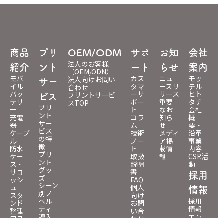
商品
プリ
OEM/ODM
サポ
お知
会社
法人のお客様
紹介
ント
ート
らせ
案内
（OEM/ODN）
モバ
カス
ニュ
モッ
法人向けお問い
サー
イル
タマ
ースリ
テル
合わせ
バッ
ーサ
リース
ヒト
プリントサービ
ビス
テリ
ポー
重要
タチ
スTOP
プリ
ー
ト
なお
会社
ント
充電
コラ
知ら
概
サー
器
ム
せ
要・
ビス
ケーブ
技術
メディ
沿革
の特
ル
ノー
ア掲
事業
徴
防水
ト
載情
内容
プリ
ケー
取扱
報
CSR活
ント
ス・
説明
動
グッ
サコ
書
採用
ズ
ッシ
FAQ
シーン
ュ
個人
情報
別ノ
スタ
向け
ベル
採用
ンド
お問
ティ
情報
整理
い合
導入
エン