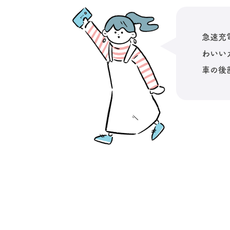
急速充
わいい
車の後