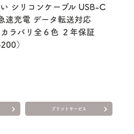
 シリコンケーブル USB-C
g 2m 急速充電 データ転送対応
証品 カラバリ全６色 ２年保証
G200）
プリントサービス